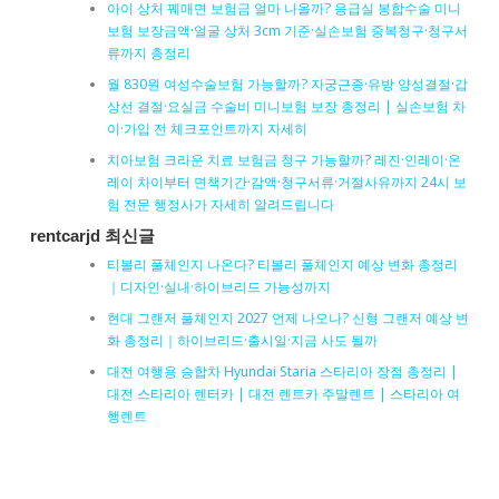
아이 상처 꿰매면 보험금 얼마 나올까? 응급실 봉합수술 미니
보험 보장금액·얼굴 상처 3cm 기준·실손보험 중복청구·청구서
류까지 총정리
월 830원 여성수술보험 가능할까? 자궁근종·유방 양성결절·갑
상선 결절·요실금 수술비 미니보험 보장 총정리 | 실손보험 차
이·가입 전 체크포인트까지 자세히
치아보험 크라운 치료 보험금 청구 가능할까? 레진·인레이·온
레이 차이부터 면책기간·감액·청구서류·거절사유까지 24시 보
험 전문 행정사가 자세히 알려드립니다
rentcarjd 최신글
티볼리 풀체인지 나온다? 티볼리 풀체인지 예상 변화 총정리
｜디자인·실내·하이브리드 가능성까지
현대 그랜저 풀체인지 2027 언제 나오나? 신형 그랜저 예상 변
화 총정리｜하이브리드·출시일·지금 사도 될까
대전 여행용 승합차 Hyundai Staria 스타리아 장점 총정리 |
대전 스타리아 렌터카 | 대전 렌트카 주말렌트 | 스타리아 여
행렌트