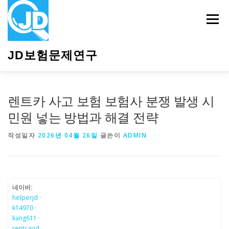
내
용
메뉴
으
로
바
JD보험문제연구
로
가
기
HOME
소개
보험관련정보
상담안내
렌트카 사고 보험 보험사 분쟁 발생 시
민원 넣는 방법과 해결 전략
작성일자
2026년 04월 26일
글쓴이
ADMIN
네이버:
helperjd
·
k14970
·
kang611
·
rentcarjd