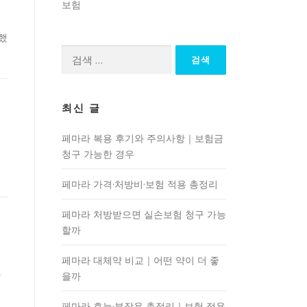
보험
구했
검
색:
최신 글
페마라 복용 후기와 주의사항｜보험금
청구 가능한 경우
보
페마라 가격·처방비·보험 적용 총정리
페마라 처방받으면 실손보험 청구 가능
할까
페마라 대체약 비교｜어떤 약이 더 좋
까
을까
페마라 효능·부작용 총정리｜보험 적용