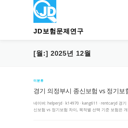
내
용
으
로
바
JD보험문제연구
로
가
기
[월:]
2025년 12월
미분류
경기 의정부시 종신보험 vs 정기보험
네이버: helperjd · k14970 · kang611 · re
신보험 vs 정기보험 차이, 목적별 선택 기준 보험은 