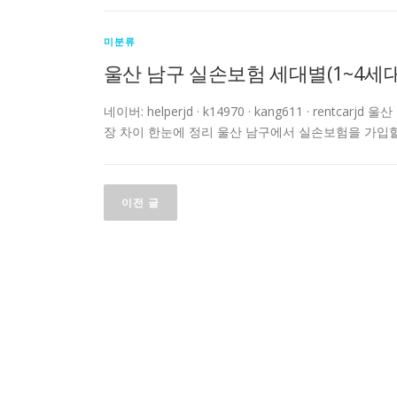
미분류
울산 남구 실손보험 세대별(1~4세대
네이버: helperjd · k14970 · kang611 · re
장 차이 한눈에 정리 울산 남구에서 실손보험을 가입할
글
이전 글
탐
색