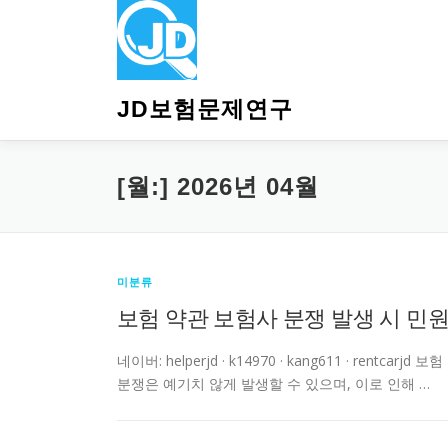
내
용
으
로
바
JD보험문제연구
로
가
기
[월:]
2026년 04월
미분류
보험 약관 보험사 분쟁 발생 시 민
네이버: helperjd · k14970 · kang611 · re
분쟁은 예기치 않게 발생할 수 있으며, 이로 인해 …