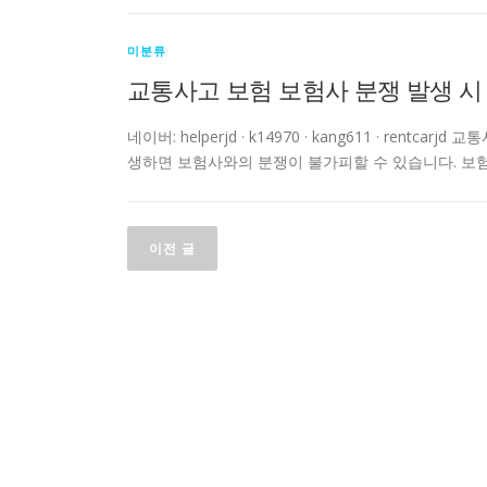
미분류
교통사고 보험 보험사 분쟁 발생 시
네이버: helperjd · k14970 · kang611 · re
생하면 보험사와의 분쟁이 불가피할 수 있습니다. 보
글
이전 글
탐
색