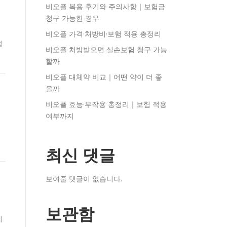
비오플 복용 후기와 주의사항｜보험금
청구 가능한 경우
비오플 가격·처방비·보험 적용 총정리
정
비오플 처방받으면 실손보험 청구 가능
할까
비오플 대체약 비교｜어떤 약이 더 좋
을까
비오플 효능·부작용 총정리｜보험 적용
여부까지
험
최신 댓글
보여줄 댓글이 없습니다.
보관함
이