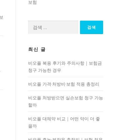
보험
 보
검
색:
최신 글
비오플 복용 후기와 주의사항｜보험금
청구 가능한 경우
사
비오플 가격·처방비·보험 적용 총정리
비오플 처방받으면 실손보험 청구 가능
할까
비오플 대체약 비교｜어떤 약이 더 좋
교
을까
비오플 효능·부작용 총정리｜보험 적용