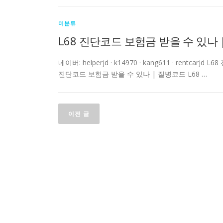
미분류
L68 진단코드 보험금 받을 수 있나 
네이버: helperjd · k14970 · kang611 · rent
진단코드 보험금 받을 수 있나 | 질병코드 L68 …
글
이전 글
탐
색