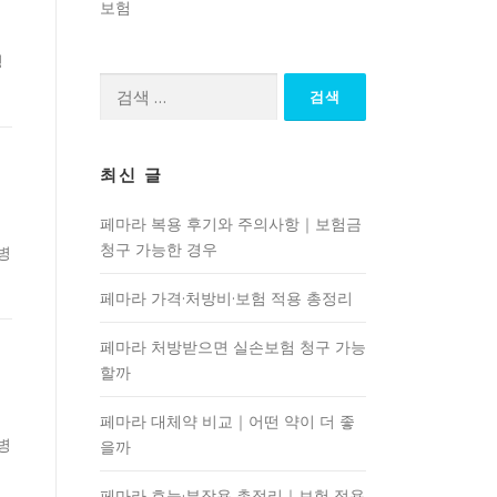
보험
병
검
색:
최신 글
페마라 복용 후기와 주의사항｜보험금
청구 가능한 경우
질병
페마라 가격·처방비·보험 적용 총정리
페마라 처방받으면 실손보험 청구 가능
할까
페마라 대체약 비교｜어떤 약이 더 좋
질병
을까
페마라 효능·부작용 총정리｜보험 적용