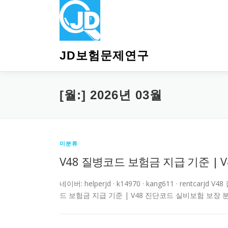
내
용
으
로
바
JD보험문제연구
로
가
기
[월:]
2026년 03월
미분류
V48 질병코드 보험금 지급 기준 |
네이버: helperjd · k14970 · kang611 · ren
드 보험금 지급 기준 | V48 진단코드 실비보험 보장 