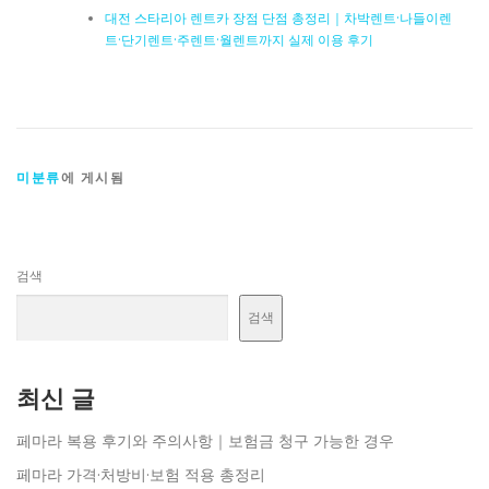
대전 스타리아 렌트카 장점 단점 총정리｜차박렌트·나들이렌
트·단기렌트·주렌트·월렌트까지 실제 이용 후기
미분류
에 게시됨
검색
검색
최신 글
페마라 복용 후기와 주의사항｜보험금 청구 가능한 경우
페마라 가격·처방비·보험 적용 총정리