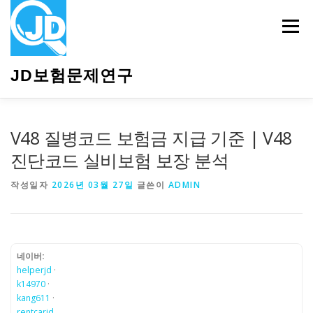
내
용
메뉴
으
로
바
JD보험문제연구
로
가
기
HOME
소개
보험관련정보
상담안내
V48 질병코드 보험금 지급 기준 | V48
진단코드 실비보험 보장 분석
작성일자
2026년 03월 27일
글쓴이
ADMIN
네이버:
helperjd
·
k14970
·
kang611
·
rentcarjd