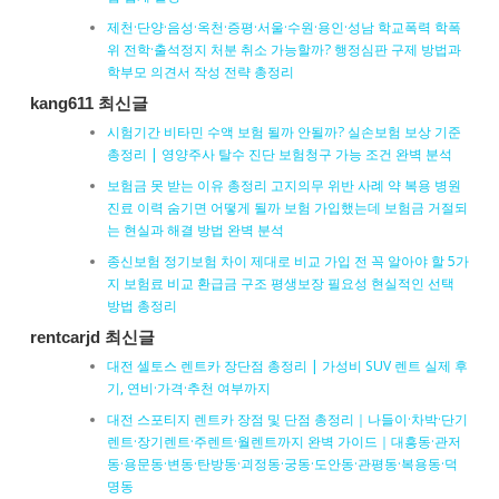
제천·단양·음성·옥천·증평·서울·수원·용인·성남 학교폭력 학폭
위 전학·출석정지 처분 취소 가능할까? 행정심판 구제 방법과
학부모 의견서 작성 전략 총정리
kang611 최신글
시험기간 비타민 수액 보험 될까 안될까? 실손보험 보상 기준
총정리 | 영양주사 탈수 진단 보험청구 가능 조건 완벽 분석
보험금 못 받는 이유 총정리 고지의무 위반 사례 약 복용 병원
진료 이력 숨기면 어떻게 될까 보험 가입했는데 보험금 거절되
는 현실과 해결 방법 완벽 분석
종신보험 정기보험 차이 제대로 비교 가입 전 꼭 알아야 할 5가
지 보험료 비교 환급금 구조 평생보장 필요성 현실적인 선택
방법 총정리
rentcarjd 최신글
대전 셀토스 렌트카 장단점 총정리 | 가성비 SUV 렌트 실제 후
기, 연비·가격·추천 여부까지
대전 스포티지 렌트카 장점 및 단점 총정리｜나들이·차박·단기
렌트·장기렌트·주렌트·월렌트까지 완벽 가이드｜대흥동·관저
동·용문동·변동·탄방동·괴정동·궁동·도안동·관평동·복용동·덕
명동