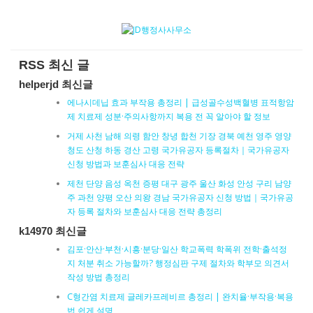
RSS 최신 글
helperjd 최신글
에나시데닙 효과 부작용 총정리 | 급성골수성백혈병 표적항암
제 치료제 성분·주의사항까지 복용 전 꼭 알아야 할 정보
거제 사천 남해 의령 함안 창녕 합천 기장 경북 예천 영주 영양
청도 산청 하동 경산 고령 국가유공자 등록절차｜국가유공자
신청 방법과 보훈심사 대응 전략
제천 단양 음성 옥천 증평 대구 광주 울산 화성 안성 구리 남양
주 과천 양평 오산 의왕 경남 국가유공자 신청 방법｜국가유공
자 등록 절차와 보훈심사 대응 전략 총정리
k14970 최신글
김포·안산·부천·시흥·분당·일산 학교폭력 학폭위 전학·출석정
지 처분 취소 가능할까? 행정심판 구제 절차와 학부모 의견서
작성 방법 총정리
C형간염 치료제 글레카프레비르 총정리 | 완치율·부작용·복용
법 쉽게 설명