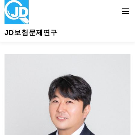
내
용
메뉴
으
로
바
JD보험문제연구
로
가
기
HOME
소개
보험관련정보
상담안내