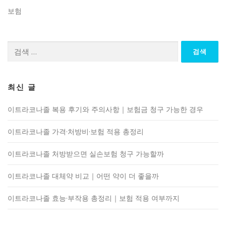
보험
검
색:
최신 글
이트라코나졸 복용 후기와 주의사항｜보험금 청구 가능한 경우
이트라코나졸 가격·처방비·보험 적용 총정리
이트라코나졸 처방받으면 실손보험 청구 가능할까
이트라코나졸 대체약 비교｜어떤 약이 더 좋을까
이트라코나졸 효능·부작용 총정리｜보험 적용 여부까지