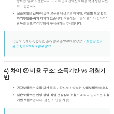
항목만 ‘일부’ 지원합니다. 고가 비급여·선택진료·미용 목적 등은 지원
이 어렵습니다.
실손보험
은
급여/비급여 모두
를 대상으로 하지만,
약관별 보장 한도·
자기부담률·특약 제외
가 있습니다. 최근에는 비급여 관리가 강화되어
항목별 한도/자기부담이 구체화되는 추세입니다.
비급여 이해가 어렵다면, 실제 청구 준비부터 보세요 →
보험금 청구
준비 서류 6가지와 청구 절차
4)
차이 ② 비용 구조
: 소득기반 vs 위험기
반
건강보험료
는
소득·재산
등을 기준으로 산정되는
사회보험료
입니다.
실손보험료
는
연령·성별·직업·건강상태·위험도
에 따라 달라지는
위험
기반 보험료
입니다. (갱신 시 인상 가능)