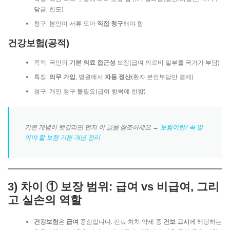
담금, 한도)
청구: 본인이 서류 모아
직접 청구
해야 함
건강보험(공적)
목적: 국민의
기본 의료 접근성
보장(급여 의료비 일부를 국가가 부담)
특징:
의무 가입
, 병원에서
자동 정산
(환자 본인부담만 결제)
청구: 개인 청구 불필요(급여 항목에 한함)
기본 개념이 헷갈리면 먼저 이 글을 참조하세요 →
보험이란? 꼭 알
아야 할 보험 기본 개념 정리
3)
차이 ① 보장 범위
: 급여 vs 비급여, 그리
고 실손의 역할
건강보험
은
급여
중심입니다. 진료·처치·약제 중
건보 고시
에 해당하는