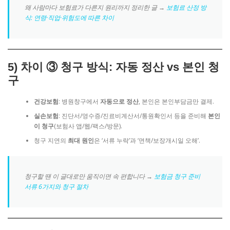
왜 사람마다 보험료가 다른지 원리까지 정리한 글 →
보험료 산정 방
식: 연령·직업·위험도에 따른 차이
5)
차이 ③ 청구 방식
: 자동 정산 vs 본인 청
구
건강보험
: 병원창구에서
자동으로 정산
, 본인은 본인부담금만 결제.
실손보험
: 진단서/영수증/진료비계산서/통원확인서 등을 준비해
본인
이 청구
(보험사 앱/웹/팩스/방문).
청구 지연의
최대 원인
은 ‘서류 누락’과 ‘면책/보장개시일 오해’.
청구할 땐 이 글대로만 움직이면 속 편합니다 →
보험금 청구 준비
서류 6가지와 청구 절차