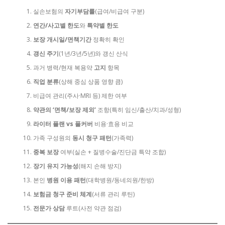
실손보험의
자기부담률
(급여/비급여 구분)
연간/사고별 한도
와
특약별 한도
보장 개시일/면책기간
정확히 확인
갱신 주기
(1년/3년/5년)와 갱신 산식
과거 병력/현재 복용약
고지
항목
직업 분류
(상해 중심 상품 영향 큼)
비급여 관리(주사·MRI 등) 제한 여부
약관의 ‘면책/보장 제외’
조항(특히 임신/출산/치과/성형)
라이터 플랜 vs 풀커버
비용·효용 비교
가족 구성원의
동시 청구 패턴
(가족력)
중복 보장
여부(실손 + 질병수술/진단금 특약 조합)
장기 유지 가능성
(해지 손해 방지)
본인
병원 이용 패턴
(대학병원/동네의원/한방)
보험금 청구 준비 체계
(서류 관리 루틴)
전문가 상담
루트(사전 약관 점검)