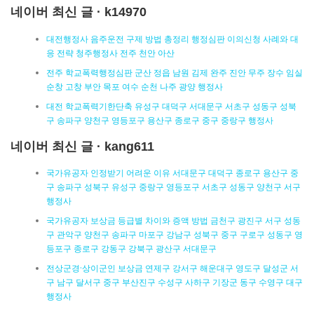
네이버 최신 글 · k14970
대전행정사 음주운전 구제 방법 총정리 행정심판 이의신청 사례와 대
응 전략 청주행정사 전주 천안 아산
전주 학교폭력행정심판 군산 정읍 남원 김제 완주 진안 무주 장수 임실
순창 고창 부안 목포 여수 순천 나주 광양 행정사
대전 학교폭력기한단축 유성구 대덕구 서대문구 서초구 성동구 성북
구 송파구 양천구 영등포구 용산구 종로구 중구 중랑구 행정사
네이버 최신 글 · kang611
국가유공자 인정받기 어려운 이유 서대문구 대덕구 종로구 용산구 중
구 송파구 성북구 유성구 중랑구 영등포구 서초구 성동구 양천구 서구
행정사
국가유공자 보상금 등급별 차이와 증액 방법 금천구 광진구 서구 성동
구 관악구 양천구 송파구 마포구 강남구 성북구 중구 구로구 성동구 영
등포구 종로구 강동구 강북구 광산구 서대문구
전상군경·상이군인 보상금 연제구 강서구 해운대구 영도구 달성군 서
구 남구 달서구 중구 부산진구 수성구 사하구 기장군 동구 수영구 대구
행정사