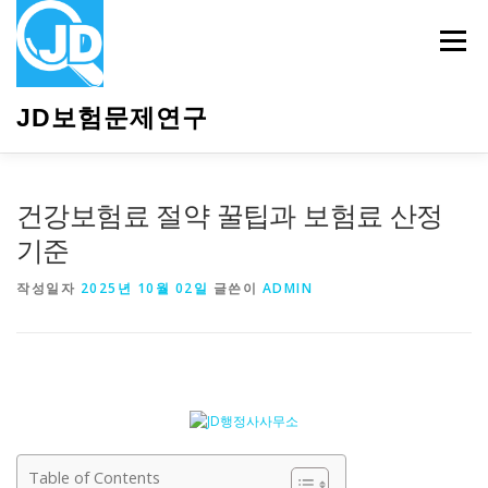
내
용
메뉴
으
로
바
JD보험문제연구
로
가
기
HOME
소개
보험관련정보
상담안내
건강보험료 절약 꿀팁과 보험료 산정
기준
작성일자
2025년 10월 02일
글쓴이
ADMIN
Table of Contents