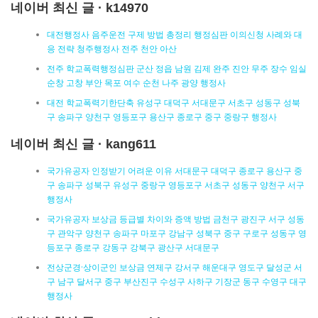
네이버 최신 글 · k14970
대전행정사 음주운전 구제 방법 총정리 행정심판 이의신청 사례와 대
응 전략 청주행정사 전주 천안 아산
전주 학교폭력행정심판 군산 정읍 남원 김제 완주 진안 무주 장수 임실
순창 고창 부안 목포 여수 순천 나주 광양 행정사
대전 학교폭력기한단축 유성구 대덕구 서대문구 서초구 성동구 성북
구 송파구 양천구 영등포구 용산구 종로구 중구 중랑구 행정사
네이버 최신 글 · kang611
국가유공자 인정받기 어려운 이유 서대문구 대덕구 종로구 용산구 중
구 송파구 성북구 유성구 중랑구 영등포구 서초구 성동구 양천구 서구
행정사
국가유공자 보상금 등급별 차이와 증액 방법 금천구 광진구 서구 성동
구 관악구 양천구 송파구 마포구 강남구 성북구 중구 구로구 성동구 영
등포구 종로구 강동구 강북구 광산구 서대문구
전상군경·상이군인 보상금 연제구 강서구 해운대구 영도구 달성군 서
구 남구 달서구 중구 부산진구 수성구 사하구 기장군 동구 수영구 대구
행정사