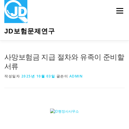
내
용
메뉴
으
로
바
JD보험문제연구
로
가
기
HOME
소개
보험관련정보
상담안내
사망보험금 지급 절차와 유족이 준비할
서류
작성일자
2025년 10월 03일
글쓴이
ADMIN