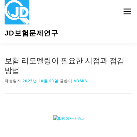
내
용
메뉴
으
로
바
JD보험문제연구
로
가
기
HOME
소개
보험관련정보
상담안내
보험 리모델링이 필요한 시점과 점검
방법
작성일자
2025년 10월 03일
글쓴이
ADMIN