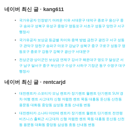
네이버 최신 글 · kang611
국가유공자 인정받기 어려운 이유 서대문구 대덕구 종로구 용산구 중
구 송파구 성북구 유성구 중랑구 영등포구 서초구 성동구 양천구 서구
행정사
국가유공자 보상금 등급별 차이와 증액 방법 금천구 광진구 서구 성동
구 관악구 양천구 송파구 마포구 강남구 성북구 중구 구로구 성동구 영
등포구 종로구 강동구 강북구 광산구 서대문구
전상군경·상이군인 보상금 연제구 강서구 해운대구 영도구 달성군 서
구 남구 달서구 중구 부산진구 수성구 사하구 기장군 동구 수영구 대구
행정사
네이버 최신 글 · rentcarjd
대전렌트카 스포티지·모닝 렌트카 장기렌트 월렌트 단기렌트 SUV 경
차 여행 렌트 사고대차 신형 저렴한 렌트 목동 대흥동 둔산동 산천동
용문동 대화동 중앙동 삼성동 효동 산내동 변동
대전렌터카 소나타·아반테 렌트카 장기렌트 월렌트 단기렌트 전연령
비즈니스 출퇴근 사고대차 신형 저렴한 렌트 목동 대흥동 둔산동 산천
동 용문동 대화동 중앙동 삼성동 효동 산내동 변동