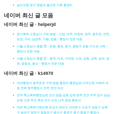
실손보험 청구 방법과 필요한 서류 총정리
네이버 최신 글 모음
네이버 최신 글 · helperjd
경기북부 소청심사 구제 방법 – 고양, 파주, 의정부, 양주, 동두천, 연천,
포천, 구리, 남양주, 가평, 양평 – 행정사 전문 대응
서울 소청심사 종합 ③ – 은평, 종로, 중구, 중랑구 포함 수도권 사례 –
행정사 전문 대응
서울 소청심사 종합 ② – 동작, 마포, 서대문, 서초, 성동, 성북, 송파, 양
천, 영등포, 용산 – 행정사 전문 대응
네이버 최신 글 · k14970
대전행정사 음주운전 구제 방법 총정리 행정심판 이의신청 사례와 대
응 전략 청주행정사 전주 천안 아산
전주 학교폭력행정심판 군산 정읍 남원 김제 완주 진안 무주 장수 임실
순창 고창 부안 목포 여수 순천 나주 광양 행정사
대전 학교폭력기한단축 유성구 대덕구 서대문구 서초구 성동구 성북
구 송파구 양천구 영등포구 용산구 종로구 중구 중랑구 행정사