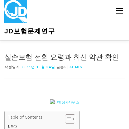
내
용
메뉴
으
로
바
JD보험문제연구
로
가
기
HOME
소개
보험관련정보
상담안내
실손보험 전환 요령과 최신 약관 확인
작성일자
2025년 10월 04일
글쓴이
ADMIN
Table of Contents
목차