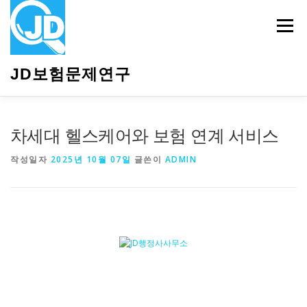
내
용
메뉴
으
로
바
JD보험문제연구
로
가
기
HOME
소개
보험관련정보
상담안내
차세대 헬스케어와 보험 연계 서비스
작성일자
2025년 10월 07일
글쓴이
ADMIN