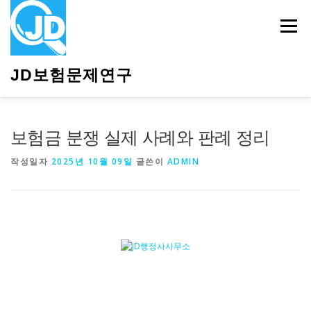
내
용
메뉴
으
로
바
JD보험문제연구
로
가
기
HOME
소개
보험관련정보
상담안내
보험금 분쟁 실제 사례와 판례 정리
작성일자
2025년 10월 09일
글쓴이
ADMIN