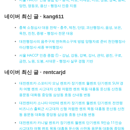
양천, 영등포, 용산 – 행정사 인증 지원
네이버 최신 글 · kang611
충북 소청심사 대응 전략 – 충주, 제천, 단양, 괴산행정사, 음성, 보은,
옥천, 진천, 증평 – 행정사 전문 대응
대전행정사의 음주구제 면허취소구제 방법 양형자료 준비 천안행정사
아산행정사 세종 부여행정사
서울 HACCP 인증 종합 ① – 강남, 강동, 강북, 강서, 관악, 광진, 구로,
금천, 노원, 도봉, 서대문 – 행정사 실무 경험 기반
네이버 최신 글 · rentcarjd
대전렌트카 스포티지·모닝 렌트카 장기렌트 월렌트 단기렌트 SUV 경
차 여행 렌트 사고대차 신형 저렴한 렌트 목동 대흥동 둔산동 산천동
용문동 대화동 중앙동 삼성동 효동 산내동 변동
대전렌터카 소나타·아반테 렌트카 장기렌트 월렌트 단기렌트 전연령
비즈니스 출퇴근 사고대차 신형 저렴한 렌트 목동 대흥동 둔산동 산천
동 용문동 대화동 중앙동 삼성동 효동 산내동 변동
대전렌트카 카니발 렌트카 장기렌트 월렌트 단기렌트 9인승 11인승
사고대차 여행 렌트 목동 대흥동 둔산동 산천동 용문동 대화동 중앙동