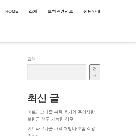
HOME
소개
보험관련정보
상담안내
검색
검
색
최신 글
이트라코나졸 복용 후기와 주의사항｜
보험금 청구 가능한 경우
이트라코나졸 가격·처방비·보험 적용
총정리