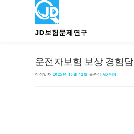
내
용
으
로
바
JD보험문제연구
로
가
기
운전자보험 보상 경험담
작성일자
2025년 10월 12일
글쓴이
ADMIN