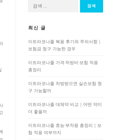
보
검
색:
최신 글
이트라코나졸 복용 후기와 주의사항｜
아
보험금 청구 가능한 경우
빠
이트라코나졸 가격·처방비·보험 적용
실
총정리
이트라코나졸 처방받으면 실손보험 청
구 가능할까
이트라코나졸 대체약 비교｜어떤 약이
사
더 좋을까
고
이트라코나졸 효능·부작용 총정리｜보
에
험 적용 여부까지
는