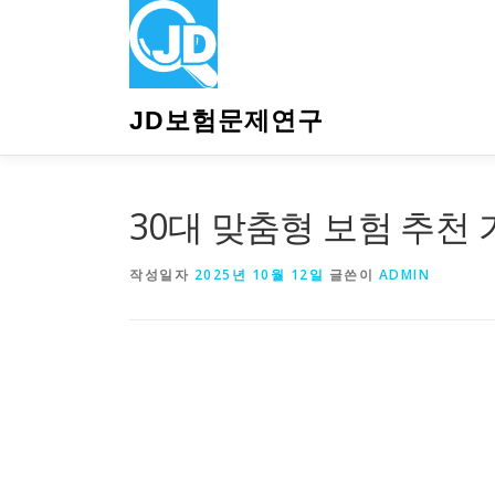
내
용
으
로
바
JD보험문제연구
로
가
기
30대 맞춤형 보험 추천
작성일자
2025년 10월 12일
글쓴이
ADMIN