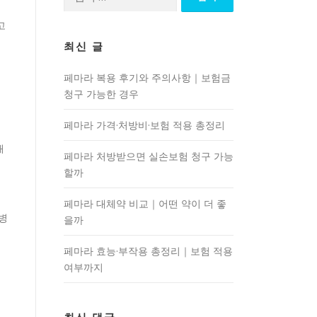
색:
고
최신 글
페마라 복용 후기와 주의사항｜보험금
청구 가능한 경우
페마라 가격·처방비·보험 적용 총정리
패
페마라 처방받으면 실손보험 청구 가능
할까
페마라 대체약 비교｜어떤 약이 더 좋
병
을까
페마라 효능·부작용 총정리｜보험 적용
여부까지