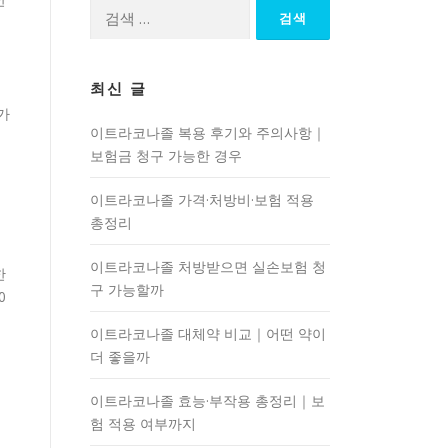
검
색:
최신 글
가
이트라코나졸 복용 후기와 주의사항｜
보험금 청구 가능한 경우
이트라코나졸 가격·처방비·보험 적용
총정리
이트라코나졸 처방받으면 실손보험 청
한
구 가능할까
0
이트라코나졸 대체약 비교｜어떤 약이
더 좋을까
이트라코나졸 효능·부작용 총정리｜보
험 적용 여부까지