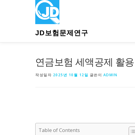
내
용
으
로
바
JD보험문제연구
로
가
기
연금보험 세액공제 활용
작성일자
2025년 10월 12일
글쓴이
ADMIN
Table of Contents