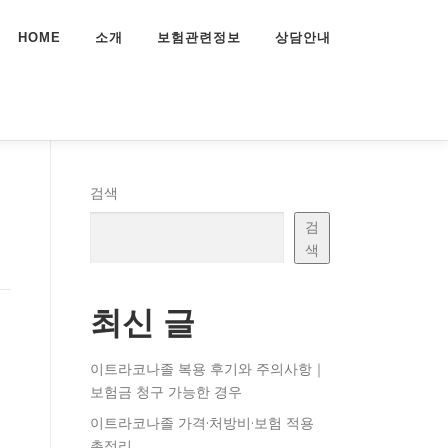
HOME
소개
보험관련정보
상담안내
검색
검
색
최신 글
이트라코나졸 복용 후기와 주의사항｜
보험금 청구 가능한 경우
이트라코나졸 가격·처방비·보험 적용
총정리