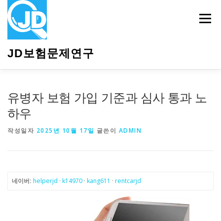
내
용
메뉴
으
로
바
JD보험문제연구
로
가
기
HOME
소개
보험관련정보
상담안내
유병자 보험 가입 기준과 심사 통과 노
하우
작성일자
2025년 10월 17일
글쓴이
ADMIN
네이버:
helperjd
·
k14970
·
kang611
·
rentcarjd