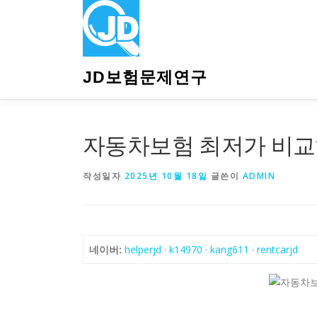
내
용
으
로
바
JD보험문제연구
로
가
기
자동차보험 최저가 비교
작성일자
2025년 10월 18일
글쓴이
ADMIN
네이버:
helperjd
·
k14970
·
kang611
·
rentcarjd