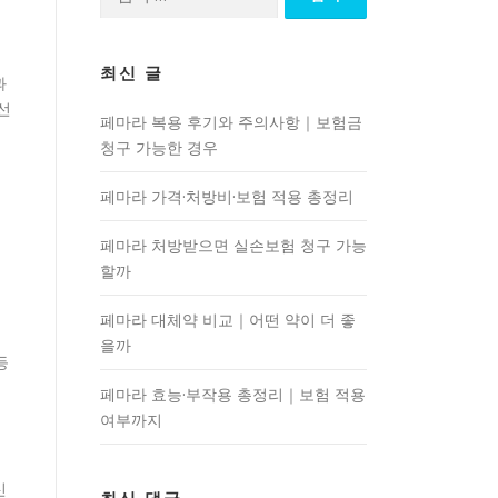
색:
최신 글
과
선
페마라 복용 후기와 주의사항｜보험금
청구 가능한 경우
페마라 가격·처방비·보험 적용 총정리
페마라 처방받으면 실손보험 청구 가능
할까
페마라 대체약 비교｜어떤 약이 더 좋
을까
등
페마라 효능·부작용 총정리｜보험 적용
여부까지
신