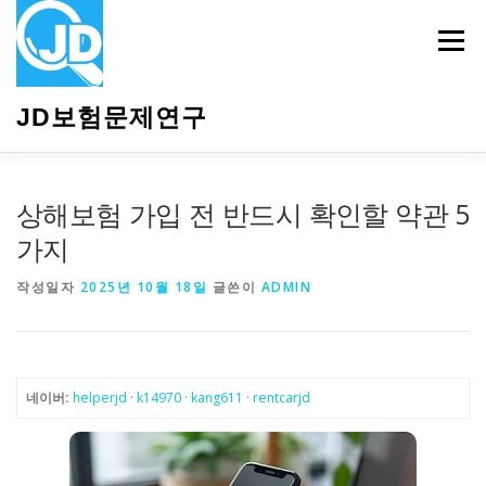
내
용
메뉴
으
로
바
JD보험문제연구
로
가
기
HOME
소개
보험관련정보
상담안내
상해보험 가입 전 반드시 확인할 약관 5
가지
작성일자
2025년 10월 18일
글쓴이
ADMIN
네이버:
helperjd
·
k14970
·
kang611
·
rentcarjd