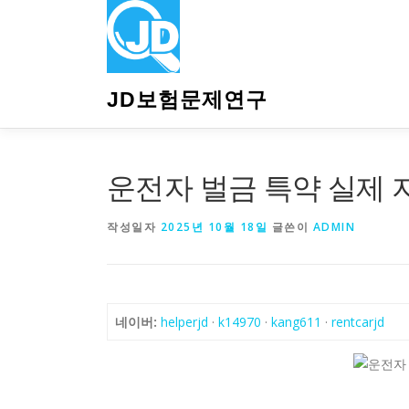
내
용
으
로
바
JD보험문제연구
로
가
기
운전자 벌금 특약 실제 
작성일자
2025년 10월 18일
글쓴이
ADMIN
네이버:
helperjd
·
k14970
·
kang611
·
rentcarjd