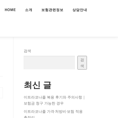
HOME
소개
보험관련정보
상담안내
검색
검
색
최신 글
이트라코나졸 복용 후기와 주의사항｜
보험금 청구 가능한 경우
이트라코나졸 가격·처방비·보험 적용
총정리