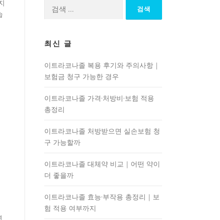
지
검
습
색:
최신 글
이트라코나졸 복용 후기와 주의사항｜
보험금 청구 가능한 경우
이트라코나졸 가격·처방비·보험 적용
총정리
이트라코나졸 처방받으면 실손보험 청
구 가능할까
이트라코나졸 대체약 비교｜어떤 약이
더 좋을까
이트라코나졸 효능·부작용 총정리｜보
험 적용 여부까지
연