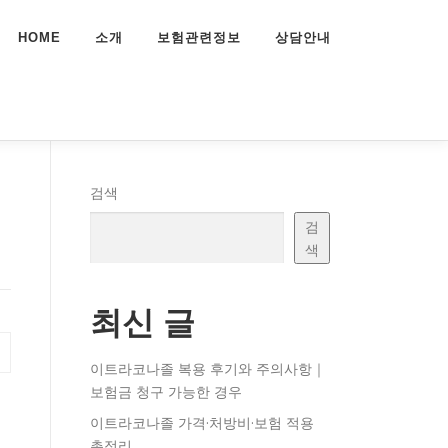
HOME
소개
보험관련정보
상담안내
검색
검
색
최신 글
이트라코나졸 복용 후기와 주의사항｜
보험금 청구 가능한 경우
이트라코나졸 가격·처방비·보험 적용
총정리