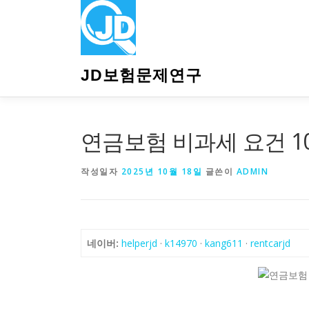
내
용
으
로
바
JD보험문제연구
로
가
기
연금보험 비과세 요건 1
작성일자
2025년 10월 18일
글쓴이
ADMIN
네이버:
helperjd
·
k14970
·
kang611
·
rentcarjd