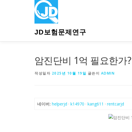
내
용
으
로
바
JD보험문제연구
로
가
기
암진단비 1억 필요한가?
작성일자
2025년 10월 19일
글쓴이
ADMIN
네이버:
helperjd
·
k14970
·
kang611
·
rentcarjd