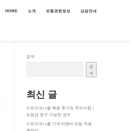
HOME
소개
보험관련정보
상담안내
검색
검
색
최신 글
이트라코나졸 복용 후기와 주의사항｜
보험금 청구 가능한 경우
이트라코나졸 가격·처방비·보험 적용
총정리