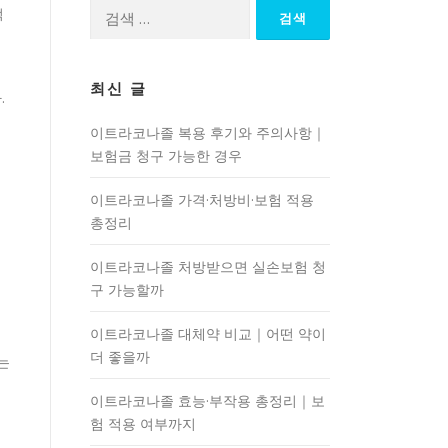
검
적
색:
액
최신 글
.
이트라코나졸 복용 후기와 주의사항｜
보험금 청구 가능한 경우
이트라코나졸 가격·처방비·보험 적용
총정리
이트라코나졸 처방받으면 실손보험 청
구 가능할까
이트라코나졸 대체약 비교｜어떤 약이
더 좋을까
는
이트라코나졸 효능·부작용 총정리｜보
험 적용 여부까지