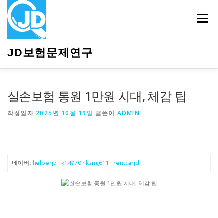
내
용
메뉴
으
로
바
JD보험문제연구
로
가
기
HOME
소개
보험관련정보
상담안내
실손보험 통원 1만원 시대, 체감 팁
작성일자
2025년 10월 19일
글쓴이
ADMIN
네이버:
helperjd
·
k14970
·
kang611
·
rentcarjd