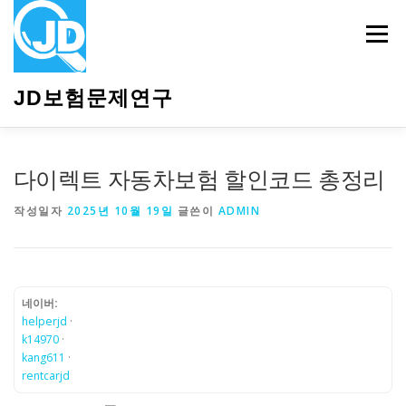
내
용
메뉴
으
로
바
JD보험문제연구
로
가
기
HOME
소개
보험관련정보
상담안내
다이렉트 자동차보험 할인코드 총정리
작성일자
2025년 10월 19일
글쓴이
ADMIN
네이버:
helperjd
·
k14970
·
kang611
·
rentcarjd