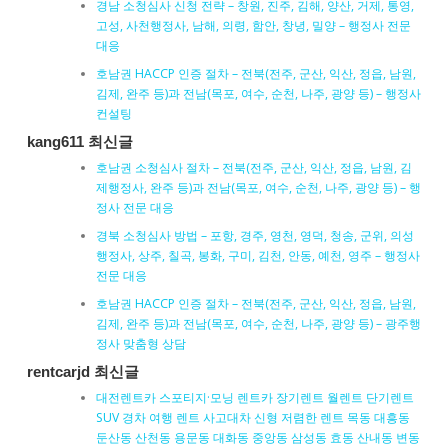
경남 소청심사 신청 전략 – 창원, 진주, 김해, 양산, 거제, 통영,
고성, 사천행정사, 남해, 의령, 함안, 창녕, 밀양 – 행정사 전문
대응
호남권 HACCP 인증 절차 – 전북(전주, 군산, 익산, 정읍, 남원,
김제, 완주 등)과 전남(목포, 여수, 순천, 나주, 광양 등) – 행정사
컨설팅
kang611 최신글
호남권 소청심사 절차 – 전북(전주, 군산, 익산, 정읍, 남원, 김
제행정사, 완주 등)과 전남(목포, 여수, 순천, 나주, 광양 등) – 행
정사 전문 대응
경북 소청심사 방법 – 포항, 경주, 영천, 영덕, 청송, 군위, 의성
행정사, 상주, 칠곡, 봉화, 구미, 김천, 안동, 예천, 영주 – 행정사
전문 대응
호남권 HACCP 인증 절차 – 전북(전주, 군산, 익산, 정읍, 남원,
김제, 완주 등)과 전남(목포, 여수, 순천, 나주, 광양 등) – 광주행
정사 맞춤형 상담
rentcarjd 최신글
대전렌트카 스포티지·모닝 렌트카 장기렌트 월렌트 단기렌트
SUV 경차 여행 렌트 사고대차 신형 저렴한 렌트 목동 대흥동
둔산동 산천동 용문동 대화동 중앙동 삼성동 효동 산내동 변동