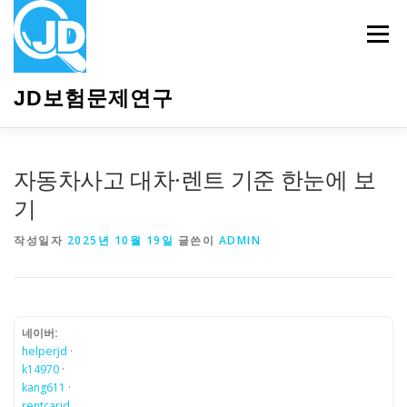
내
용
메뉴
으
로
바
JD보험문제연구
로
가
기
HOME
소개
보험관련정보
상담안내
자동차사고 대차·렌트 기준 한눈에 보
기
작성일자
2025년 10월 19일
글쓴이
ADMIN
네이버:
helperjd
·
k14970
·
kang611
·
rentcarjd