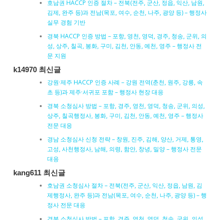
호남권 HACCP 인증 절차 – 전북(전주, 군산, 정읍, 익산, 남원,
김제, 완주 등)과 전남(목포, 여수, 순천, 나주, 광양 등) – 행정사
실무 경험 기반
경북 HACCP 인증 방법 – 포항, 영천, 영덕, 경주, 청송, 군위, 의
성, 상주, 칠곡, 봉화, 구미, 김천, 안동, 예천, 영주 – 행정사 전
문 지원
k14970 최신글
강원·제주 HACCP 인증 사례 – 강원 전역(춘천, 원주, 강릉, 속
초 등)과 제주·서귀포 포함 – 행정사 현장 대응
경북 소청심사 방법 – 포항, 경주, 영천, 영덕, 청송, 군위, 의성,
상주, 칠곡행정사, 봉화, 구미, 김천, 안동, 예천, 영주 – 행정사
전문 대응
경남 소청심사 신청 전략 – 창원, 진주, 김해, 양산, 거제, 통영,
고성, 사천행정사, 남해, 의령, 함안, 창녕, 밀양 – 행정사 전문
대응
kang611 최신글
호남권 소청심사 절차 – 전북(전주, 군산, 익산, 정읍, 남원, 김
제행정사, 완주 등)과 전남(목포, 여수, 순천, 나주, 광양 등) – 행
정사 전문 대응
경북 소청심사 방법 – 포항, 경주, 영천, 영덕, 청송, 군위, 의성