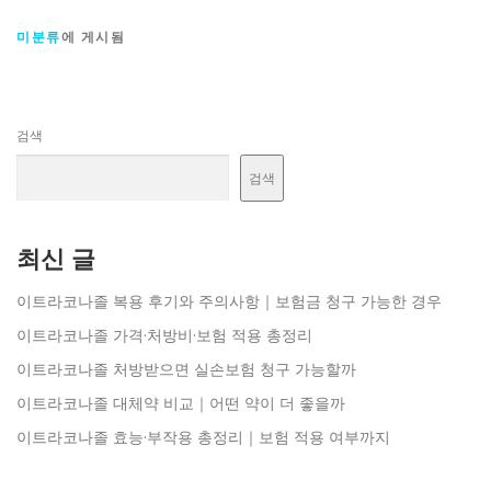
미분류
에 게시됨
검색
검색
최신 글
이트라코나졸 복용 후기와 주의사항｜보험금 청구 가능한 경우
이트라코나졸 가격·처방비·보험 적용 총정리
이트라코나졸 처방받으면 실손보험 청구 가능할까
이트라코나졸 대체약 비교｜어떤 약이 더 좋을까
이트라코나졸 효능·부작용 총정리｜보험 적용 여부까지