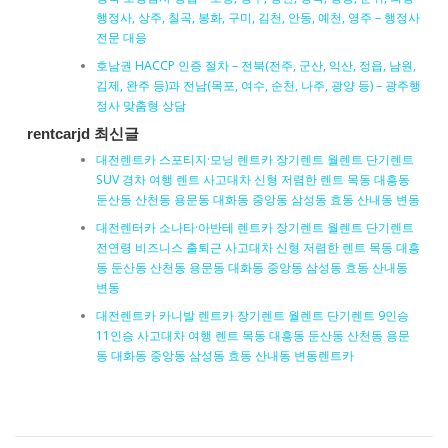
행정사, 상주, 칠곡, 봉화, 구미, 김천, 안동, 예천, 영주 – 행정사
전문 대응
호남권 HACCP 인증 절차 – 전북(전주, 군산, 익산, 정읍, 남원,
김제, 완주 등)과 전남(목포, 여수, 순천, 나주, 광양 등) – 광주행
정사 맞춤형 상담
rentcarjd 최신글
대전렌트카 스포티지·모닝 렌트카 장기렌트 월렌트 단기렌트
SUV 경차 여행 렌트 사고대차 신형 저렴한 렌트 목동 대흥동
둔산동 산천동 용문동 대화동 중앙동 삼성동 효동 산내동 변동
대전렌터카 소나타·아반테 렌트카 장기렌트 월렌트 단기렌트
전연령 비즈니스 출퇴근 사고대차 신형 저렴한 렌트 목동 대흥
동 둔산동 산천동 용문동 대화동 중앙동 삼성동 효동 산내동
변동
대전렌트카 카니발 렌트카 장기렌트 월렌트 단기렌트 9인승
11인승 사고대차 여행 렌트 목동 대흥동 둔산동 산천동 용문
동 대화동 중앙동 삼성동 효동 산내동 변동렌트카