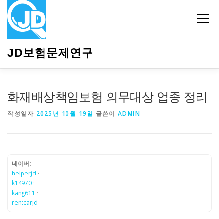
내
용
메뉴
으
로
바
JD보험문제연구
로
가
기
HOME
소개
보험관련정보
상담안내
화재배상책임보험 의무대상 업종 정리
작성일자
2025년 10월 19일
글쓴이
ADMIN
네이버:
helperjd
·
k14970
·
kang611
·
rentcarjd