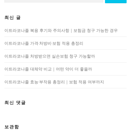
최신 글
이트라코나졸 복용 후기와 주의사항｜보험금 청구 가능한 경우
이트라코나졸 가격·처방비·보험 적용 총정리
이트라코나졸 처방받으면 실손보험 청구 가능할까
이트라코나졸 대체약 비교｜어떤 약이 더 좋을까
이트라코나졸 효능·부작용 총정리｜보험 적용 여부까지
최신 댓글
보관함