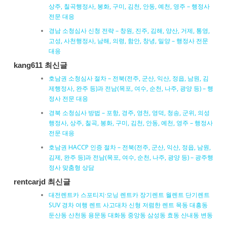
상주, 칠곡행정사, 봉화, 구미, 김천, 안동, 예천, 영주 – 행정사
전문 대응
경남 소청심사 신청 전략 – 창원, 진주, 김해, 양산, 거제, 통영,
고성, 사천행정사, 남해, 의령, 함안, 창녕, 밀양 – 행정사 전문
대응
kang611 최신글
호남권 소청심사 절차 – 전북(전주, 군산, 익산, 정읍, 남원, 김
제행정사, 완주 등)과 전남(목포, 여수, 순천, 나주, 광양 등) – 행
정사 전문 대응
경북 소청심사 방법 – 포항, 경주, 영천, 영덕, 청송, 군위, 의성
행정사, 상주, 칠곡, 봉화, 구미, 김천, 안동, 예천, 영주 – 행정사
전문 대응
호남권 HACCP 인증 절차 – 전북(전주, 군산, 익산, 정읍, 남원,
김제, 완주 등)과 전남(목포, 여수, 순천, 나주, 광양 등) – 광주행
정사 맞춤형 상담
rentcarjd 최신글
대전렌트카 스포티지·모닝 렌트카 장기렌트 월렌트 단기렌트
SUV 경차 여행 렌트 사고대차 신형 저렴한 렌트 목동 대흥동
둔산동 산천동 용문동 대화동 중앙동 삼성동 효동 산내동 변동