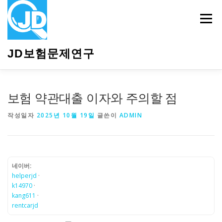
내
용
메뉴
으
로
바
JD보험문제연구
로
가
기
HOME
소개
보험관련정보
상담안내
보험 약관대출 이자와 주의할 점
작성일자
2025년 10월 19일
글쓴이
ADMIN
네이버:
helperjd
·
k14970
·
kang611
·
rentcarjd