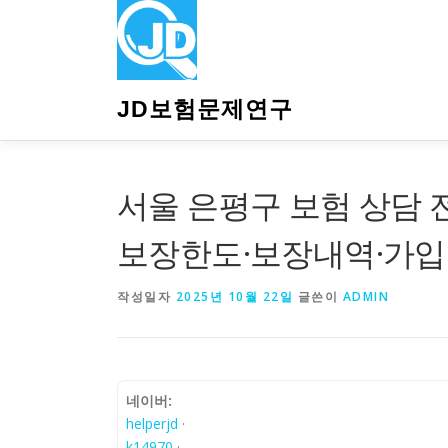
내
용
으
로
바
JD보험문제연구
로
가
기
서울 은평구 보험 상담
보장한도·보장내역·가입
작성일자
2025년 10월 22일
글쓴이
ADMIN
네이버:
helperjd
·
k14970
·