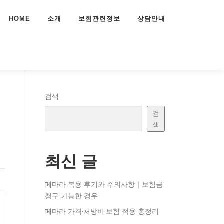
HOME
소개
보험관련정보
상담안내
험
검색
검
색
최신 글
페마라 복용 후기와 주의사항｜보험금
청구 가능한 경우
페마라 가격·처방비·보험 적용 총정리