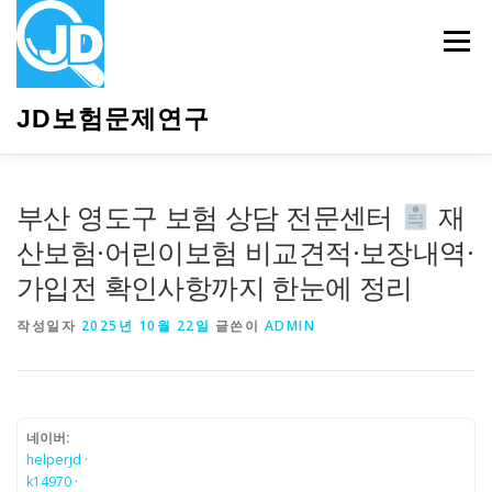
내
용
메뉴
으
로
바
JD보험문제연구
로
가
기
HOME
소개
보험관련정보
상담안내
부산 영도구 보험 상담 전문센터
재
산보험·어린이보험 비교견적·보장내역·
가입전 확인사항까지 한눈에 정리
작성일자
2025년 10월 22일
글쓴이
ADMIN
네이버:
helperjd
·
k14970
·