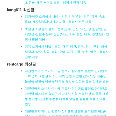
초 등)과 제주·서귀포 포함 – 행정사 현장 대응
kang611 최신글
강원·제주 소청심사 사례 – 강원 전역(춘천, 원주, 강릉, 속초
등)과 제주행정사·서귀포 포함 – 행정사 전문 대응
호남권 소청심사 절차 – 전북(전주, 군산, 익산, 정읍, 남원, 김
제행정사, 완주 등)과 전남(목포, 여수, 순천, 나주, 광양 등) – 행
정사 전문 대응
경북 소청심사 방법 – 포항, 경주, 영천, 영덕, 청송, 군위, 의성
행정사, 상주, 칠곡, 봉화, 구미, 김천, 안동, 예천, 영주 – 행정사
전문 대응
rentcarjd 최신글
대전렌트카 스포티지·모닝 렌트카 장기렌트 월렌트 단기렌트
SUV 경차 여행 렌트 사고대차 신형 저렴한 렌트 목동 대흥동
둔산동 산천동 용문동 대화동 중앙동 삼성동 효동 산내동 변동
대전렌터카 소나타·아반테 렌트카 장기렌트 월렌트 단기렌트
전연령 비즈니스 출퇴근 사고대차 신형 저렴한 렌트 목동 대흥
동 둔산동 산천동 용문동 대화동 중앙동 삼성동 효동 산내동
변동
대전렌트카 카니발 렌트카 장기렌트 월렌트 단기렌트 9인승