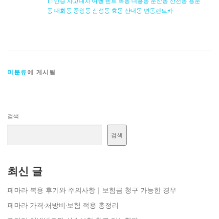
11인승 사고대차 여행 렌트 목동 대흥동 둔산동 산천동 용문
동 대화동 중앙동 삼성동 효동 산내동 변동렌트카
미분류
에 게시됨
검색
검색
최신 글
페마라 복용 후기와 주의사항｜보험금 청구 가능한 경우
페마라 가격·처방비·보험 적용 총정리