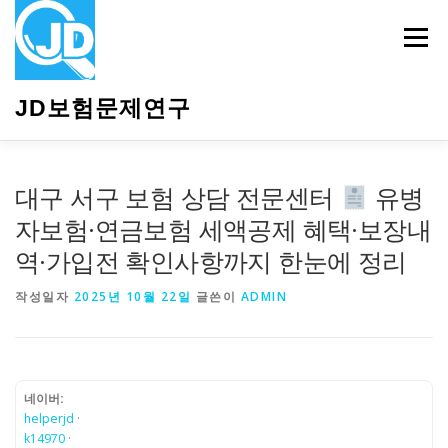
내
용
메뉴
으
로
바
JD보험문제연구
로
가
기
HOME
소개
보험관련정보
상담안내
대구 서구 보험 상담 전문센터
유병
자보험·연금보험 세액공제 혜택·보장내
역·가입전 확인사항까지 한눈에 정리
작성일자
2025년 10월 22일
글쓴이
ADMIN
네이버:
helperjd
·
k14970
·