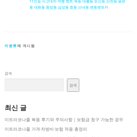
11인승 사고대차 여행 렌트 목동 대흥동 둔산동 산천동 용문
동 대화동 중앙동 삼성동 효동 산내동 변동렌트카
미분류
에 게시됨
검색
검색
최신 글
이트라코나졸 복용 후기와 주의사항｜보험금 청구 가능한 경우
이트라코나졸 가격·처방비·보험 적용 총정리