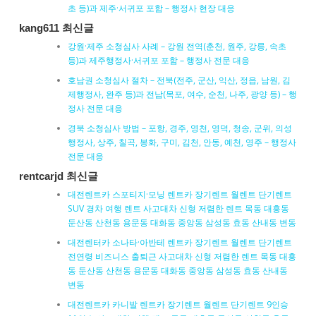
초 등)과 제주·서귀포 포함 – 행정사 현장 대응
kang611 최신글
강원·제주 소청심사 사례 – 강원 전역(춘천, 원주, 강릉, 속초
등)과 제주행정사·서귀포 포함 – 행정사 전문 대응
호남권 소청심사 절차 – 전북(전주, 군산, 익산, 정읍, 남원, 김
제행정사, 완주 등)과 전남(목포, 여수, 순천, 나주, 광양 등) – 행
정사 전문 대응
경북 소청심사 방법 – 포항, 경주, 영천, 영덕, 청송, 군위, 의성
행정사, 상주, 칠곡, 봉화, 구미, 김천, 안동, 예천, 영주 – 행정사
전문 대응
rentcarjd 최신글
대전렌트카 스포티지·모닝 렌트카 장기렌트 월렌트 단기렌트
SUV 경차 여행 렌트 사고대차 신형 저렴한 렌트 목동 대흥동
둔산동 산천동 용문동 대화동 중앙동 삼성동 효동 산내동 변동
대전렌터카 소나타·아반테 렌트카 장기렌트 월렌트 단기렌트
전연령 비즈니스 출퇴근 사고대차 신형 저렴한 렌트 목동 대흥
동 둔산동 산천동 용문동 대화동 중앙동 삼성동 효동 산내동
변동
대전렌트카 카니발 렌트카 장기렌트 월렌트 단기렌트 9인승