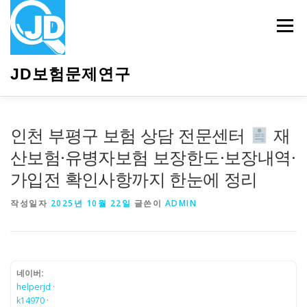
내
용
메뉴
으
로
바
JD보험문제연구
로
가
기
HOME
소개
보험관련정보
상담안내
인천 부평구 보험 상담 전문센터
재
산보험·유병자보험 보장한도·보장내역·
가입전 확인사항까지 한눈에 정리
작성일자
2025년 10월 22일
글쓴이
ADMIN
네이버:
helperjd
·
k14970
·