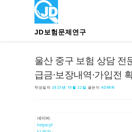
내
용
으
로
바
JD보험문제연구
로
가
기
울산 중구 보험 상담 
급금·보장내역·가입전 
작성일자
2025년 10월 22일
글쓴이
ADMIN
네이버:
helperjd
·
k14970
·