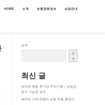
HOME
소개
보험관련정보
상담안내
환
검색
검
색
최신 글
페마라 복용 후기와 주의사항｜보험금
청구 가능한 경우
페마라 가격·처방비·보험 적용 총정리