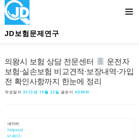
내
용
메뉴
으
로
바
JD보험문제연구
로
가
기
HOME
소개
보험관련정보
상담안내
의왕시 보험 상담 전문센터
운전자
보험·실손보험 비교견적·보장내역·가입
전 확인사항까지 한눈에 정리
작성일자
2025년 10월 22일
글쓴이
ADMIN
네이버:
helperjd
·
k14970
·