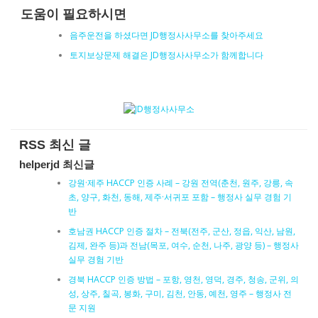
도움이 필요하시면
음주운전을 하셨다면 JD행정사사무소를 찾아주세요
토지보상문제 해결은 JD행정사사무소가 함께합니다
RSS 최신 글
helperjd 최신글
강원·제주 HACCP 인증 사례 – 강원 전역(춘천, 원주, 강릉, 속
초, 양구, 화천, 동해, 제주·서귀포 포함 – 행정사 실무 경험 기
반
호남권 HACCP 인증 절차 – 전북(전주, 군산, 정읍, 익산, 남원,
김제, 완주 등)과 전남(목포, 여수, 순천, 나주, 광양 등) – 행정사
실무 경험 기반
경북 HACCP 인증 방법 – 포항, 영천, 영덕, 경주, 청송, 군위, 의
성, 상주, 칠곡, 봉화, 구미, 김천, 안동, 예천, 영주 – 행정사 전
문 지원