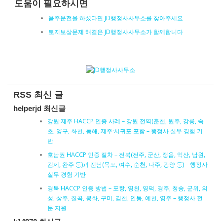
도움이 필요하시면
음주운전을 하셨다면 JD행정사사무소를 찾아주세요
토지보상문제 해결은 JD행정사사무소가 함께합니다
RSS 최신 글
helperjd 최신글
강원·제주 HACCP 인증 사례 – 강원 전역(춘천, 원주, 강릉, 속
초, 양구, 화천, 동해, 제주·서귀포 포함 – 행정사 실무 경험 기
반
호남권 HACCP 인증 절차 – 전북(전주, 군산, 정읍, 익산, 남원,
김제, 완주 등)과 전남(목포, 여수, 순천, 나주, 광양 등) – 행정사
실무 경험 기반
경북 HACCP 인증 방법 – 포항, 영천, 영덕, 경주, 청송, 군위, 의
성, 상주, 칠곡, 봉화, 구미, 김천, 안동, 예천, 영주 – 행정사 전
문 지원