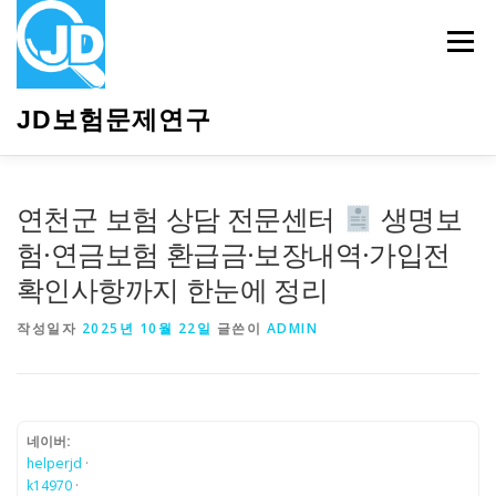
내
용
메뉴
으
로
바
JD보험문제연구
로
가
기
HOME
소개
보험관련정보
상담안내
연천군 보험 상담 전문센터
생명보
험·연금보험 환급금·보장내역·가입전
확인사항까지 한눈에 정리
작성일자
2025년 10월 22일
글쓴이
ADMIN
네이버:
helperjd
·
k14970
·