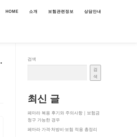
HOME
소개
보험관련정보
상담안내
·
검색
검
색
최신 글
페마라 복용 후기와 주의사항｜보험금
청구 가능한 경우
페마라 가격·처방비·보험 적용 총정리