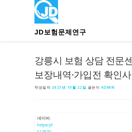
내
용
으
로
바
JD보험문제연구
로
가
기
강릉시 보험 상담 전문
보장내역·가입전 확인사
작성일자
2025년 10월 22일
글쓴이
ADMIN
네이버:
helperjd
·
k14970
·