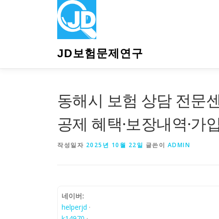
내
용
으
로
바
JD보험문제연구
로
가
기
동해시 보험 상담 전문
공제 혜택·보장내역·가
작성일자
2025년 10월 22일
글쓴이
ADMIN
네이버:
helperjd
·
k14970
·