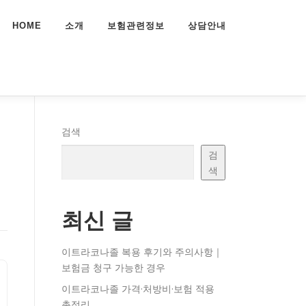
HOME
소개
보험관련정보
상담안내
액
검색
검
색
최신 글
이트라코나졸 복용 후기와 주의사항｜
보험금 청구 가능한 경우
이트라코나졸 가격·처방비·보험 적용
총정리