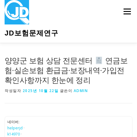
내
용
메뉴
으
로
바
JD보험문제연구
로
가
기
HOME
소개
보험관련정보
상담안내
양양군 보험 상담 전문센터
연금보
험·실손보험 환급금·보장내역·가입전
확인사항까지 한눈에 정리
작성일자
2025년 10월 22일
글쓴이
ADMIN
네이버:
helperjd
·
k14970
·