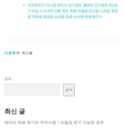
대전렌트카 카니발 렌트카 장기렌트 월렌트 단기렌트 9인승
11인승 사고대차 여행 렌트 목동 대흥동 둔산동 산천동 용문
동 대화동 중앙동 삼성동 효동 산내동 변동렌트카
미분류
에 게시됨
검색
검색
최신 글
페마라 복용 후기와 주의사항｜보험금 청구 가능한 경우