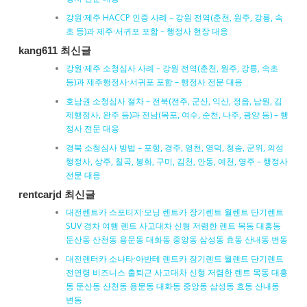
강원·제주 HACCP 인증 사례 – 강원 전역(춘천, 원주, 강릉, 속
초 등)과 제주·서귀포 포함 – 행정사 현장 대응
kang611 최신글
강원·제주 소청심사 사례 – 강원 전역(춘천, 원주, 강릉, 속초
등)과 제주행정사·서귀포 포함 – 행정사 전문 대응
호남권 소청심사 절차 – 전북(전주, 군산, 익산, 정읍, 남원, 김
제행정사, 완주 등)과 전남(목포, 여수, 순천, 나주, 광양 등) – 행
정사 전문 대응
경북 소청심사 방법 – 포항, 경주, 영천, 영덕, 청송, 군위, 의성
행정사, 상주, 칠곡, 봉화, 구미, 김천, 안동, 예천, 영주 – 행정사
전문 대응
rentcarjd 최신글
대전렌트카 스포티지·모닝 렌트카 장기렌트 월렌트 단기렌트
SUV 경차 여행 렌트 사고대차 신형 저렴한 렌트 목동 대흥동
둔산동 산천동 용문동 대화동 중앙동 삼성동 효동 산내동 변동
대전렌터카 소나타·아반테 렌트카 장기렌트 월렌트 단기렌트
전연령 비즈니스 출퇴근 사고대차 신형 저렴한 렌트 목동 대흥
동 둔산동 산천동 용문동 대화동 중앙동 삼성동 효동 산내동
변동