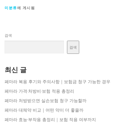
미분류
에 게시됨
검색
검색
최신 글
페마라 복용 후기와 주의사항｜보험금 청구 가능한 경우
페마라 가격·처방비·보험 적용 총정리
페마라 처방받으면 실손보험 청구 가능할까
페마라 대체약 비교｜어떤 약이 더 좋을까
페마라 효능·부작용 총정리｜보험 적용 여부까지