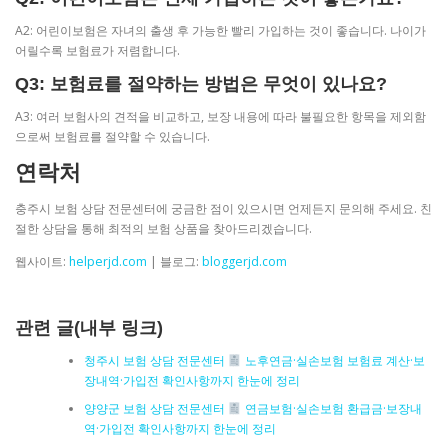
A2: 어린이보험은 자녀의 출생 후 가능한 빨리 가입하는 것이 좋습니다. 나이가
어릴수록 보험료가 저렴합니다.
Q3: 보험료를 절약하는 방법은 무엇이 있나요?
A3: 여러 보험사의 견적을 비교하고, 보장 내용에 따라 불필요한 항목을 제외함
으로써 보험료를 절약할 수 있습니다.
연락처
충주시 보험 상담 전문센터에 궁금한 점이 있으시면 언제든지 문의해 주세요. 친
절한 상담을 통해 최적의 보험 상품을 찾아드리겠습니다.
웹사이트:
helperjd.com
| 블로그:
bloggerjd.com
관련 글(내부 링크)
청주시 보험 상담 전문센터
노후연금·실손보험 보험료 계산·보
장내역·가입전 확인사항까지 한눈에 정리
양양군 보험 상담 전문센터
연금보험·실손보험 환급금·보장내
역·가입전 확인사항까지 한눈에 정리