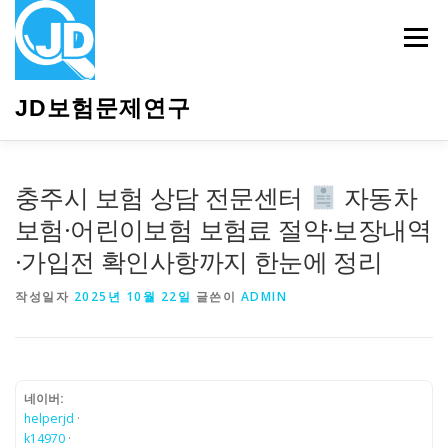
내
용
메뉴
으
로
바
JD보험문제연구
로
가
기
HOME
소개
보험관련정보
상담안내
충주시 보험 상담 전문센터
자동차
보험·어린이보험 보험료 절약·보장내역
·가입전 확인사항까지 한눈에 정리
작성일자
2025년 10월 22일
글쓴이
ADMIN
네이버:
helperjd
·
k14970
·