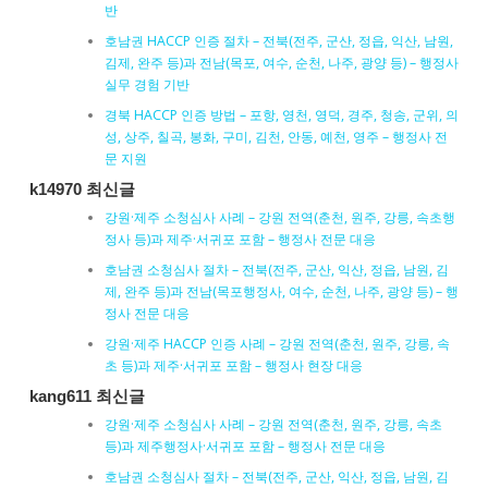
반
호남권 HACCP 인증 절차 – 전북(전주, 군산, 정읍, 익산, 남원,
김제, 완주 등)과 전남(목포, 여수, 순천, 나주, 광양 등) – 행정사
실무 경험 기반
경북 HACCP 인증 방법 – 포항, 영천, 영덕, 경주, 청송, 군위, 의
성, 상주, 칠곡, 봉화, 구미, 김천, 안동, 예천, 영주 – 행정사 전
문 지원
k14970 최신글
강원·제주 소청심사 사례 – 강원 전역(춘천, 원주, 강릉, 속초행
정사 등)과 제주·서귀포 포함 – 행정사 전문 대응
호남권 소청심사 절차 – 전북(전주, 군산, 익산, 정읍, 남원, 김
제, 완주 등)과 전남(목포행정사, 여수, 순천, 나주, 광양 등) – 행
정사 전문 대응
강원·제주 HACCP 인증 사례 – 강원 전역(춘천, 원주, 강릉, 속
초 등)과 제주·서귀포 포함 – 행정사 현장 대응
kang611 최신글
강원·제주 소청심사 사례 – 강원 전역(춘천, 원주, 강릉, 속초
등)과 제주행정사·서귀포 포함 – 행정사 전문 대응
호남권 소청심사 절차 – 전북(전주, 군산, 익산, 정읍, 남원, 김