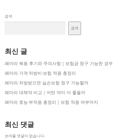
검색
검색
최신 글
페마라 복용 후기와 주의사항｜보험금 청구 가능한 경우
페마라 가격·처방비·보험 적용 총정리
페마라 처방받으면 실손보험 청구 가능할까
페마라 대체약 비교｜어떤 약이 더 좋을까
페마라 효능·부작용 총정리｜보험 적용 여부까지
최신 댓글
보여줄 댓글이 없습니다.