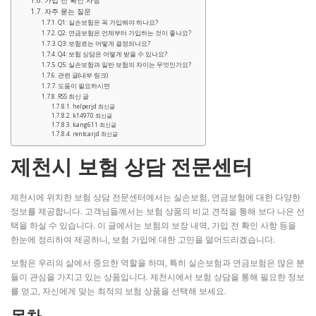
가입 전 확인 사항
자주 묻는 질문
Q1: 실손보험은 꼭 가입해야 하나요?
Q2: 연금보험은 언제부터 가입하는 것이 좋나요?
Q3: 보험료는 어떻게 결정되나요?
Q4: 보험 상담은 어떻게 받을 수 있나요?
Q5: 실손보험과 일반 보험의 차이는 무엇인가요?
관련 글(내부 링크)
도움이 필요하시면
RSS 최신 글
helperjd 최신글
k14970 최신글
kang611 최신글
rentcarjd 최신글
제천시 보험 상담 전문센터
제천시에 위치한 보험 상담 전문센터에서는 실손보험, 연금보험에 대한 다양한
정보를 제공합니다. 고객님들께서는 보험 상품의 비교 견적을 통해 보다 나은 선
택을 하실 수 있습니다. 이 글에서는 보험의 보장 내역, 가입 전 확인 사항 등을
한눈에 정리하여 제공하니, 보험 가입에 대한 고민을 덜어드리겠습니다.
보험은 우리의 삶에서 중요한 역할을 하며, 특히 실손보험과 연금보험은 많은 분
들이 관심을 가지고 있는 상품입니다. 제천시에서 보험 상담을 통해 필요한 정보
를 얻고, 자신에게 맞는 최적의 보험 상품을 선택해 보세요.