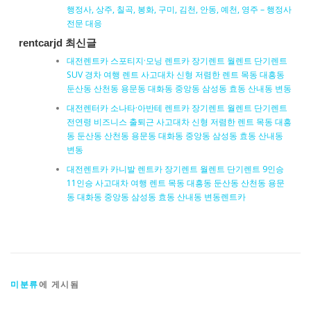
행정사, 상주, 칠곡, 봉화, 구미, 김천, 안동, 예천, 영주 – 행정사
전문 대응
rentcarjd 최신글
대전렌트카 스포티지·모닝 렌트카 장기렌트 월렌트 단기렌트
SUV 경차 여행 렌트 사고대차 신형 저렴한 렌트 목동 대흥동
둔산동 산천동 용문동 대화동 중앙동 삼성동 효동 산내동 변동
대전렌터카 소나타·아반테 렌트카 장기렌트 월렌트 단기렌트
전연령 비즈니스 출퇴근 사고대차 신형 저렴한 렌트 목동 대흥
동 둔산동 산천동 용문동 대화동 중앙동 삼성동 효동 산내동
변동
대전렌트카 카니발 렌트카 장기렌트 월렌트 단기렌트 9인승
11인승 사고대차 여행 렌트 목동 대흥동 둔산동 산천동 용문
동 대화동 중앙동 삼성동 효동 산내동 변동렌트카
미분류
에 게시됨