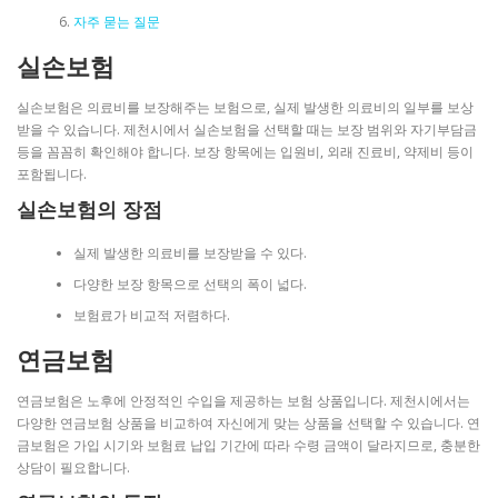
자주 묻는 질문
실손보험
실손보험은 의료비를 보장해주는 보험으로, 실제 발생한 의료비의 일부를 보상
받을 수 있습니다. 제천시에서 실손보험을 선택할 때는 보장 범위와 자기부담금
등을 꼼꼼히 확인해야 합니다. 보장 항목에는 입원비, 외래 진료비, 약제비 등이
포함됩니다.
실손보험의 장점
실제 발생한 의료비를 보장받을 수 있다.
다양한 보장 항목으로 선택의 폭이 넓다.
보험료가 비교적 저렴하다.
연금보험
연금보험은 노후에 안정적인 수입을 제공하는 보험 상품입니다. 제천시에서는
다양한 연금보험 상품을 비교하여 자신에게 맞는 상품을 선택할 수 있습니다. 연
금보험은 가입 시기와 보험료 납입 기간에 따라 수령 금액이 달라지므로, 충분한
상담이 필요합니다.