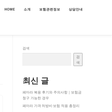
HOME
소개
보험관련정보
상담안내
료
검색
검
색
최신 글
페마라 복용 후기와 주의사항｜보험금
청구 가능한 경우
페마라 가격·처방비·보험 적용 총정리