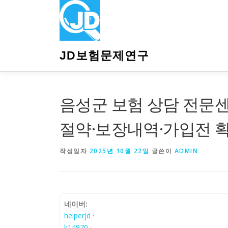
내
용
으
로
바
JD보험문제연구
로
가
기
음성군 보험 상담 전문
절약·보장내역·가입전 
작성일자
2025년 10월 22일
글쓴이
ADMIN
네이버:
helperjd
·
k14970
·