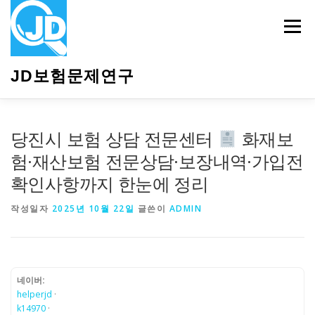
내
용
메뉴
으
로
바
JD보험문제연구
로
가
기
HOME
소개
보험관련정보
상담안내
당진시 보험 상담 전문센터
화재보
험·재산보험 전문상담·보장내역·가입전
확인사항까지 한눈에 정리
작성일자
2025년 10월 22일
글쓴이
ADMIN
네이버:
helperjd
·
k14970
·