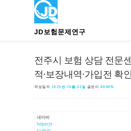
내
용
으
로
바
JD보험문제연구
로
가
기
전주시 보험 상담 전문
적·보장내역·가입전 확
작성일자
2025년 10월 22일
글쓴이
ADMIN
네이버:
helperjd
·
k14970
·