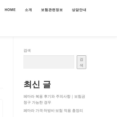
HOME
소개
보험관련정보
상담안내
견
검색
검
색
최신 글
페마라 복용 후기와 주의사항｜보험금
청구 가능한 경우
페마라 가격·처방비·보험 적용 총정리