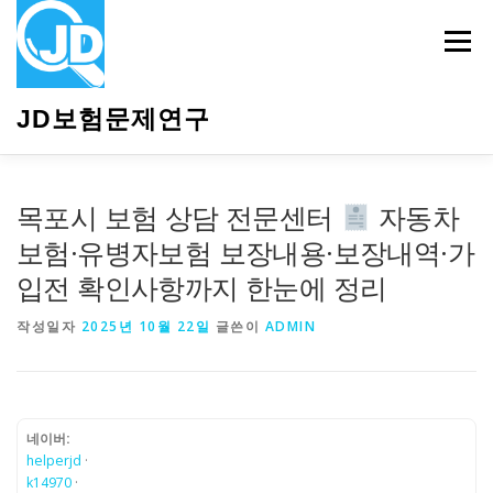
내
용
메뉴
으
로
바
JD보험문제연구
로
가
기
HOME
소개
보험관련정보
상담안내
목포시 보험 상담 전문센터
자동차
보험·유병자보험 보장내용·보장내역·가
입전 확인사항까지 한눈에 정리
작성일자
2025년 10월 22일
글쓴이
ADMIN
네이버:
helperjd
·
k14970
·