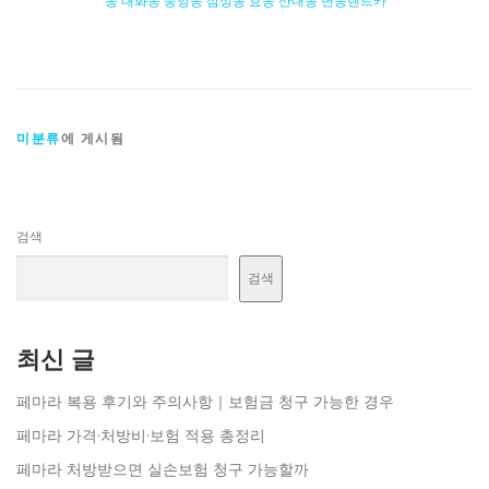
동 대화동 중앙동 삼성동 효동 산내동 변동렌트카
미분류
에 게시됨
검색
검색
최신 글
페마라 복용 후기와 주의사항｜보험금 청구 가능한 경우
페마라 가격·처방비·보험 적용 총정리
페마라 처방받으면 실손보험 청구 가능할까