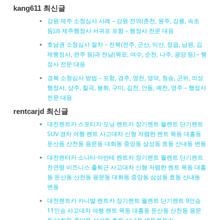
kang611 최신글
강원·제주 소청심사 사례 – 강원 전역(춘천, 원주, 강릉, 속초
등)과 제주행정사·서귀포 포함 – 행정사 전문 대응
호남권 소청심사 절차 – 전북(전주, 군산, 익산, 정읍, 남원, 김
제행정사, 완주 등)과 전남(목포, 여수, 순천, 나주, 광양 등) – 행
정사 전문 대응
경북 소청심사 방법 – 포항, 경주, 영천, 영덕, 청송, 군위, 의성
행정사, 상주, 칠곡, 봉화, 구미, 김천, 안동, 예천, 영주 – 행정사
전문 대응
rentcarjd 최신글
대전렌트카 스포티지·모닝 렌트카 장기렌트 월렌트 단기렌트
SUV 경차 여행 렌트 사고대차 신형 저렴한 렌트 목동 대흥동
둔산동 산천동 용문동 대화동 중앙동 삼성동 효동 산내동 변동
대전렌터카 소나타·아반테 렌트카 장기렌트 월렌트 단기렌트
전연령 비즈니스 출퇴근 사고대차 신형 저렴한 렌트 목동 대흥
동 둔산동 산천동 용문동 대화동 중앙동 삼성동 효동 산내동
변동
대전렌트카 카니발 렌트카 장기렌트 월렌트 단기렌트 9인승
11인승 사고대차 여행 렌트 목동 대흥동 둔산동 산천동 용문