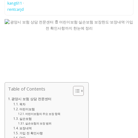
kang611
·
rentcarjd
Table of Contents
광양시 보험 상담 전문센터
목차
어린이보험
어린이보험의 주요 보장 항목
실손보험
실손보험의 보장 범위
보장내역
가입 전 확인사항