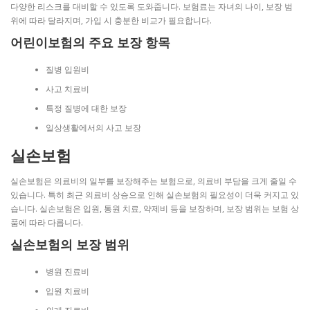
다양한 리스크를 대비할 수 있도록 도와줍니다. 보험료는 자녀의 나이, 보장 범
위에 따라 달라지며, 가입 시 충분한 비교가 필요합니다.
어린이보험의 주요 보장 항목
질병 입원비
사고 치료비
특정 질병에 대한 보장
일상생활에서의 사고 보장
실손보험
실손보험은 의료비의 일부를 보장해주는 보험으로, 의료비 부담을 크게 줄일 수
있습니다. 특히 최근 의료비 상승으로 인해 실손보험의 필요성이 더욱 커지고 있
습니다. 실손보험은 입원, 통원 치료, 약제비 등을 보장하며, 보장 범위는 보험 상
품에 따라 다릅니다.
실손보험의 보장 범위
병원 진료비
입원 치료비