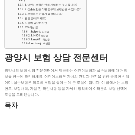
FAQ
1. 어린이보험은 언제 가입하는 것이 좋나요?
2. 실손보험은 어떤 경우에 보장받을 수 있나요?
3. 보험료는 어떻게 결정되나요?
관련 글(내부 링크)
도움이 필요하시면
RSS 최신 글
helperjd 최신글
k14970 최신글
kang611 최신글
rentcarjd 최신글
광양시 보험 상담 전문센터
광양시의 보험 상담 전문센터에서 제공하는 어린이보험과 실손보험에 대한 정
보를 한눈에 확인하세요. 어린이보험은 자녀의 건강과 안전을 위한 중요한 선택
이며, 실손보험은 의료비 부담을 줄이는 데 큰 도움이 됩니다. 이 글에서는 보장
한도, 보장내역, 가입 전 확인사항 등을 자세히 정리하여 여러분의 보험 선택에
도움을 드리겠습니다.
목차