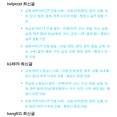
helperjd 최신글
강원·제주 HACCP 인증 사례 – 강원 전역(춘천, 원주, 강릉, 속
초, 양구, 화천, 동해, 제주·서귀포 포함 – 행정사 실무 경험 기
반
호남권 HACCP 인증 절차 – 전북(전주, 군산, 정읍, 익산, 남원,
김제, 완주 등)과 전남(목포, 여수, 순천, 나주, 광양 등) – 행정사
실무 경험 기반
경북 HACCP 인증 방법 – 포항, 영천, 영덕, 경주, 청송, 군위, 의
성, 상주, 칠곡, 봉화, 구미, 김천, 안동, 예천, 영주 – 행정사 전
문 지원
k14970 최신글
강원·제주 소청심사 사례 – 강원 전역(춘천, 원주, 강릉, 속초행
정사 등)과 제주·서귀포 포함 – 행정사 전문 대응
호남권 소청심사 절차 – 전북(전주, 군산, 익산, 정읍, 남원, 김
제, 완주 등)과 전남(목포행정사, 여수, 순천, 나주, 광양 등) – 행
정사 전문 대응
강원·제주 HACCP 인증 사례 – 강원 전역(춘천, 원주, 강릉, 속
초 등)과 제주·서귀포 포함 – 행정사 현장 대응
kang611 최신글