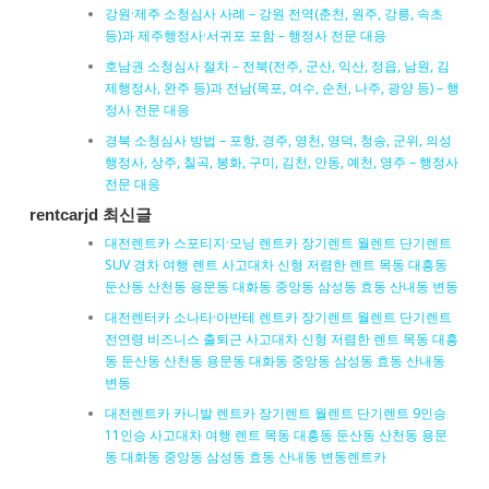
강원·제주 소청심사 사례 – 강원 전역(춘천, 원주, 강릉, 속초
등)과 제주행정사·서귀포 포함 – 행정사 전문 대응
호남권 소청심사 절차 – 전북(전주, 군산, 익산, 정읍, 남원, 김
제행정사, 완주 등)과 전남(목포, 여수, 순천, 나주, 광양 등) – 행
정사 전문 대응
경북 소청심사 방법 – 포항, 경주, 영천, 영덕, 청송, 군위, 의성
행정사, 상주, 칠곡, 봉화, 구미, 김천, 안동, 예천, 영주 – 행정사
전문 대응
rentcarjd 최신글
대전렌트카 스포티지·모닝 렌트카 장기렌트 월렌트 단기렌트
SUV 경차 여행 렌트 사고대차 신형 저렴한 렌트 목동 대흥동
둔산동 산천동 용문동 대화동 중앙동 삼성동 효동 산내동 변동
대전렌터카 소나타·아반테 렌트카 장기렌트 월렌트 단기렌트
전연령 비즈니스 출퇴근 사고대차 신형 저렴한 렌트 목동 대흥
동 둔산동 산천동 용문동 대화동 중앙동 삼성동 효동 산내동
변동
대전렌트카 카니발 렌트카 장기렌트 월렌트 단기렌트 9인승
11인승 사고대차 여행 렌트 목동 대흥동 둔산동 산천동 용문
동 대화동 중앙동 삼성동 효동 산내동 변동렌트카