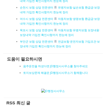
내역·가입전 확인사항까지 한눈에 정리
순천시 보험 상담 전문센터
유병자보험·실손보험 환급금·보장
내역·가입전 확인사항까지 한눈에 정리
여수시 보험 상담 전문센터
자동차보험·생명보험 환급금·보장
내역·가입전 확인사항까지 한눈에 정리
목포시 보험 상담 전문센터
자동차보험·유병자보험 보장내용·
보장내역·가입전 확인사항까지 한눈에 정리
부안군 보험 상담 전문센터
연금보험·운전자보험 가입조건·보
장내역·가입전 확인사항까지 한눈에 정리
도움이 필요하시면
음주운전을 하셨다면 JD행정사사무소를 찾아주세요
토지보상문제 해결은 JD행정사사무소가 함께합니다
RSS 최신 글