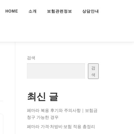
HOME
소개
보험관련정보
상담안내
험
검색
검
색
최신 글
페마라 복용 후기와 주의사항｜보험금
청구 가능한 경우
페마라 가격·처방비·보험 적용 총정리