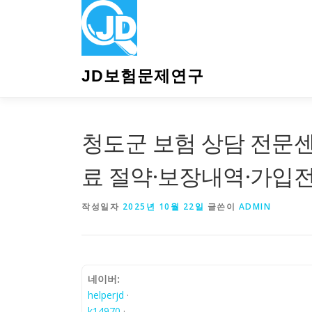
내
용
으
로
바
JD보험문제연구
로
가
기
청도군 보험 상담 전문
료 절약·보장내역·가입
작성일자
2025년 10월 22일
글쓴이
ADMIN
네이버:
helperjd
·
k14970
·