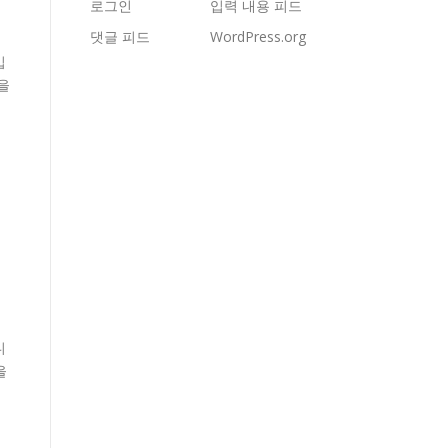
로그인
입력 내용 피드
댓글 피드
WordPress.org
입
을
니
을