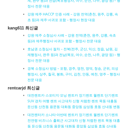
제, 완주 등)과 전남(목포행정사, 여수, 순천, 나주, 광양 등) – 행
정사 전문 대응
강원·제주 HACCP 인증 사례 – 강원 전역(춘천, 원주, 강릉, 속
초 등)과 제주·서귀포 포함 – 행정사 현장 대응
kang611 최신글
강원·제주 소청심사 사례 – 강원 전역(춘천, 원주, 강릉, 속초
등)과 제주행정사·서귀포 포함 – 행정사 전문 대응
호남권 소청심사 절차 – 전북(전주, 군산, 익산, 정읍, 남원, 김
제행정사, 완주 등)과 전남(목포, 여수, 순천, 나주, 광양 등) – 행
정사 전문 대응
경북 소청심사 방법 – 포항, 경주, 영천, 영덕, 청송, 군위, 의성
행정사, 상주, 칠곡, 봉화, 구미, 김천, 안동, 예천, 영주 – 행정사
전문 대응
rentcarjd 최신글
대전렌트카 스포티지·모닝 렌트카 장기렌트 월렌트 단기렌트
SUV 경차 여행 렌트 사고대차 신형 저렴한 렌트 목동 대흥동
둔산동 산천동 용문동 대화동 중앙동 삼성동 효동 산내동 변동
대전렌터카 소나타·아반테 렌트카 장기렌트 월렌트 단기렌트
전연령 비즈니스 출퇴근 사고대차 신형 저렴한 렌트 목동 대흥
동 둔산동 산천동 용문동 대화동 중앙동 삼성동 효동 산내동