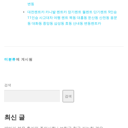
변동
대전렌트카 카니발 렌트카 장기렌트 월렌트 단기렌트 9인승
11인승 사고대차 여행 렌트 목동 대흥동 둔산동 산천동 용문
동 대화동 중앙동 삼성동 효동 산내동 변동렌트카
미분류
에 게시됨
검색
검색
최신 글