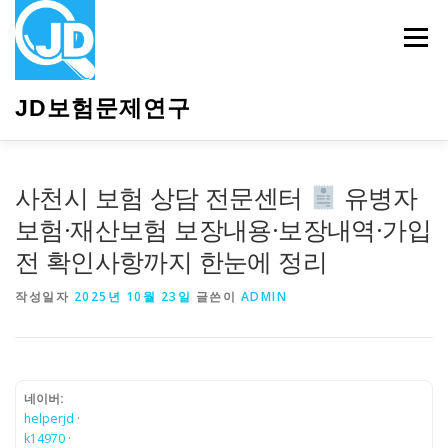
내
용
메뉴
으
로
바
JD보험문제연구
로
가
기
HOME
소개
보험관련정보
상담안내
사천시 보험 상담 전문센터
유병자
보험·재산보험 보장내용·보장내역·가입
전 확인사항까지 한눈에 정리
작성일자
2025년 10월 23일
글쓴이
ADMIN
네이버:
helperjd
·
k14970
·