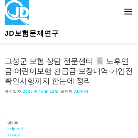
내
용
메뉴
으
로
바
JD보험문제연구
로
가
기
HOME
소개
보험관련정보
상담안내
고성군 보험 상담 전문센터
노후연
금·어린이보험 환급금·보장내역·가입전
확인사항까지 한눈에 정리
작성일자
2025년 10월 23일
글쓴이
ADMIN
네이버:
helperjd
·
k14970
·