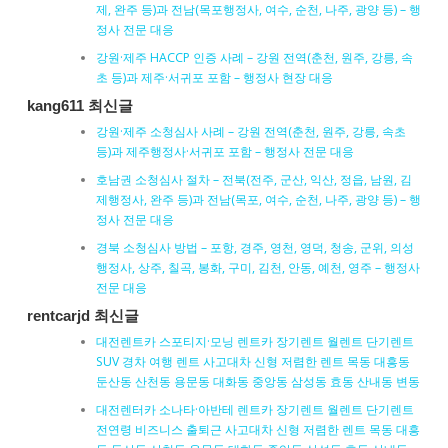
제, 완주 등)과 전남(목포행정사, 여수, 순천, 나주, 광양 등) – 행
정사 전문 대응
강원·제주 HACCP 인증 사례 – 강원 전역(춘천, 원주, 강릉, 속
초 등)과 제주·서귀포 포함 – 행정사 현장 대응
kang611 최신글
강원·제주 소청심사 사례 – 강원 전역(춘천, 원주, 강릉, 속초
등)과 제주행정사·서귀포 포함 – 행정사 전문 대응
호남권 소청심사 절차 – 전북(전주, 군산, 익산, 정읍, 남원, 김
제행정사, 완주 등)과 전남(목포, 여수, 순천, 나주, 광양 등) – 행
정사 전문 대응
경북 소청심사 방법 – 포항, 경주, 영천, 영덕, 청송, 군위, 의성
행정사, 상주, 칠곡, 봉화, 구미, 김천, 안동, 예천, 영주 – 행정사
전문 대응
rentcarjd 최신글
대전렌트카 스포티지·모닝 렌트카 장기렌트 월렌트 단기렌트
SUV 경차 여행 렌트 사고대차 신형 저렴한 렌트 목동 대흥동
둔산동 산천동 용문동 대화동 중앙동 삼성동 효동 산내동 변동
대전렌터카 소나타·아반테 렌트카 장기렌트 월렌트 단기렌트
전연령 비즈니스 출퇴근 사고대차 신형 저렴한 렌트 목동 대흥