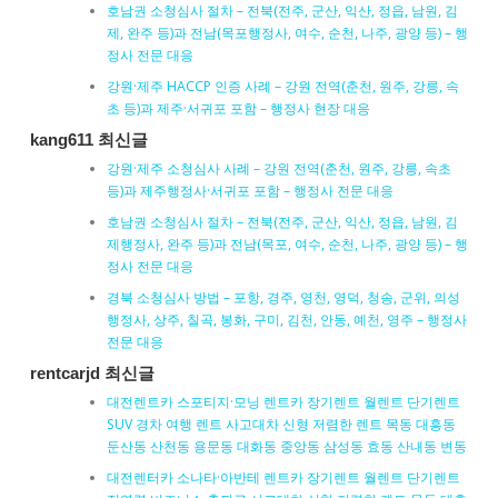
호남권 소청심사 절차 – 전북(전주, 군산, 익산, 정읍, 남원, 김
제, 완주 등)과 전남(목포행정사, 여수, 순천, 나주, 광양 등) – 행
정사 전문 대응
강원·제주 HACCP 인증 사례 – 강원 전역(춘천, 원주, 강릉, 속
초 등)과 제주·서귀포 포함 – 행정사 현장 대응
kang611 최신글
강원·제주 소청심사 사례 – 강원 전역(춘천, 원주, 강릉, 속초
등)과 제주행정사·서귀포 포함 – 행정사 전문 대응
호남권 소청심사 절차 – 전북(전주, 군산, 익산, 정읍, 남원, 김
제행정사, 완주 등)과 전남(목포, 여수, 순천, 나주, 광양 등) – 행
정사 전문 대응
경북 소청심사 방법 – 포항, 경주, 영천, 영덕, 청송, 군위, 의성
행정사, 상주, 칠곡, 봉화, 구미, 김천, 안동, 예천, 영주 – 행정사
전문 대응
rentcarjd 최신글
대전렌트카 스포티지·모닝 렌트카 장기렌트 월렌트 단기렌트
SUV 경차 여행 렌트 사고대차 신형 저렴한 렌트 목동 대흥동
둔산동 산천동 용문동 대화동 중앙동 삼성동 효동 산내동 변동
대전렌터카 소나타·아반테 렌트카 장기렌트 월렌트 단기렌트