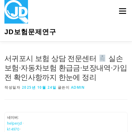
내
용
메뉴
으
로
바
JD보험문제연구
로
가
기
HOME
소개
보험관련정보
상담안내
서귀포시 보험 상담 전문센터
실손
보험·자동차보험 환급금·보장내역·가입
전 확인사항까지 한눈에 정리
작성일자
2025년 10월 24일
글쓴이
ADMIN
네이버:
helperjd
·
k14970
·