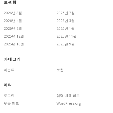
보관함
2026년 8월
2026년 7월
2026년 4월
2026년 3월
2026년 2월
2026년 1월
2025년 12월
2025년 11월
2025년 10월
2025년 9월
카테고리
미분류
보험
메타
로그인
입력 내용 피드
댓글 피드
WordPress.org