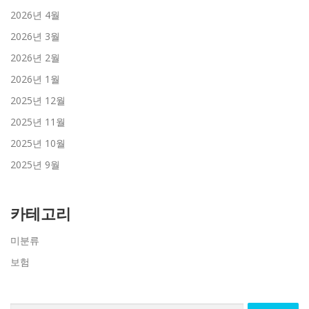
2026년 4월
2026년 3월
2026년 2월
2026년 1월
2025년 12월
2025년 11월
2025년 10월
2025년 9월
카테고리
미분류
보험