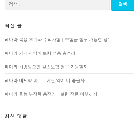
검
색:
최신 글
페마라 복용 후기와 주의사항｜보험금 청구 가능한 경우
페마라 가격·처방비·보험 적용 총정리
페마라 처방받으면 실손보험 청구 가능할까
페마라 대체약 비교｜어떤 약이 더 좋을까
페마라 효능·부작용 총정리｜보험 적용 여부까지
최신 댓글