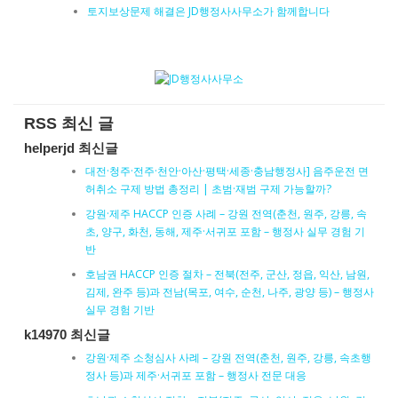
토지보상문제 해결은 JD행정사사무소가 함께합니다
RSS 최신 글
helperjd 최신글
대전·청주·전주·천안·아산·평택·세종·충남행정사] 음주운전 면
허취소 구제 방법 총정리 | 초범·재범 구제 가능할까?
강원·제주 HACCP 인증 사례 – 강원 전역(춘천, 원주, 강릉, 속
초, 양구, 화천, 동해, 제주·서귀포 포함 – 행정사 실무 경험 기
반
호남권 HACCP 인증 절차 – 전북(전주, 군산, 정읍, 익산, 남원,
김제, 완주 등)과 전남(목포, 여수, 순천, 나주, 광양 등) – 행정사
실무 경험 기반
k14970 최신글
강원·제주 소청심사 사례 – 강원 전역(춘천, 원주, 강릉, 속초행
정사 등)과 제주·서귀포 포함 – 행정사 전문 대응