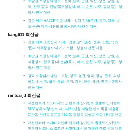
호남권 소청심사 절차 – 전북(전주, 군산, 익산, 정읍, 남원, 김
제, 완주 등)과 전남(목포행정사, 여수, 순천, 나주, 광양 등) – 행
정사 전문 대응
강원·제주 HACCP 인증 사례 – 강원 전역(춘천, 원주, 강릉, 속
초 등)과 제주·서귀포 포함 – 행정사 현장 대응
kang611 최신글
강원·제주 소청심사 사례 – 강원 전역(춘천, 원주, 강릉, 속초
등)과 제주행정사·서귀포 포함 – 행정사 전문 대응
호남권 소청심사 절차 – 전북(전주, 군산, 익산, 정읍, 남원, 김
제행정사, 완주 등)과 전남(목포, 여수, 순천, 나주, 광양 등) – 행
정사 전문 대응
경북 소청심사 방법 – 포항, 경주, 영천, 영덕, 청송, 군위, 의성
행정사, 상주, 칠곡, 봉화, 구미, 김천, 안동, 예천, 영주 – 행정사
전문 대응
rentcarjd 최신글
대전렌트카 스포티지·모닝 렌트카 장기렌트 월렌트 단기렌트
SUV 경차 여행 렌트 사고대차 신형 저렴한 렌트 목동 대흥동
둔산동 산천동 용문동 대화동 중앙동 삼성동 효동 산내동 변동
대전렌터카 소나타·아반테 렌트카 장기렌트 월렌트 단기렌트
전연령 비즈니스 출퇴근 사고대차 신형 저렴한 렌트 목동 대흥