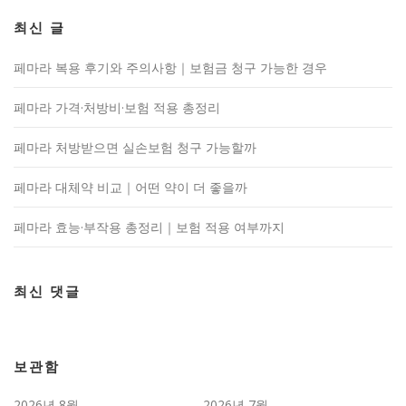
최신 글
페마라 복용 후기와 주의사항｜보험금 청구 가능한 경우
페마라 가격·처방비·보험 적용 총정리
페마라 처방받으면 실손보험 청구 가능할까
페마라 대체약 비교｜어떤 약이 더 좋을까
페마라 효능·부작용 총정리｜보험 적용 여부까지
최신 댓글
보관함
2026년 8월
2026년 7월