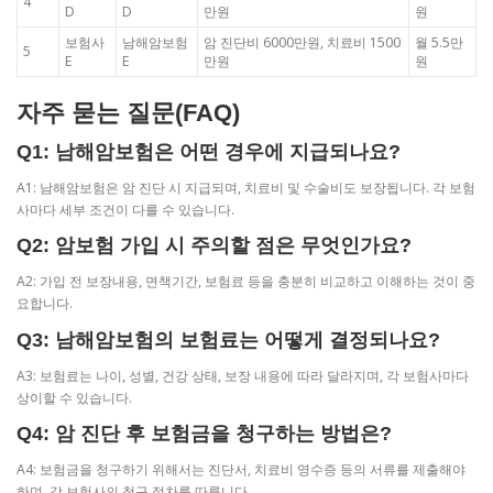
4
D
D
만원
원
보험사
남해암보험
암 진단비 6000만원, 치료비 1500
월 5.5만
5
E
E
만원
원
자주 묻는 질문(FAQ)
Q1: 남해암보험은 어떤 경우에 지급되나요?
A1: 남해암보험은 암 진단 시 지급되며, 치료비 및 수술비도 보장됩니다. 각 보험
사마다 세부 조건이 다를 수 있습니다.
Q2: 암보험 가입 시 주의할 점은 무엇인가요?
A2: 가입 전 보장내용, 면책기간, 보험료 등을 충분히 비교하고 이해하는 것이 중
요합니다.
Q3: 남해암보험의 보험료는 어떻게 결정되나요?
A3: 보험료는 나이, 성별, 건강 상태, 보장 내용에 따라 달라지며, 각 보험사마다
상이할 수 있습니다.
Q4: 암 진단 후 보험금을 청구하는 방법은?
A4: 보험금을 청구하기 위해서는 진단서, 치료비 영수증 등의 서류를 제출해야
하며, 각 보험사의 청구 절차를 따릅니다.