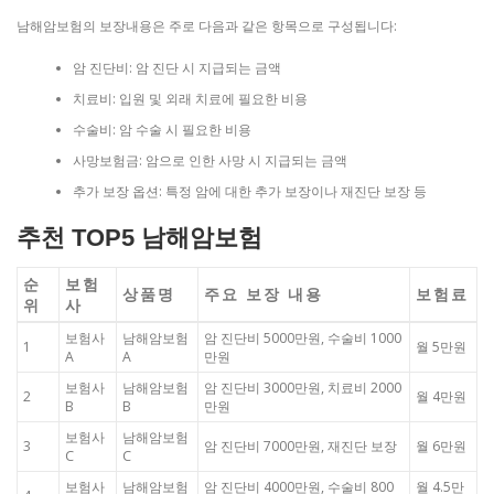
남해암보험의 보장내용은 주로 다음과 같은 항목으로 구성됩니다:
암 진단비: 암 진단 시 지급되는 금액
치료비: 입원 및 외래 치료에 필요한 비용
수술비: 암 수술 시 필요한 비용
사망보험금: 암으로 인한 사망 시 지급되는 금액
추가 보장 옵션: 특정 암에 대한 추가 보장이나 재진단 보장 등
추천 TOP5 남해암보험
순
보험
상품명
주요 보장 내용
보험료
위
사
보험사
남해암보험
암 진단비 5000만원, 수술비 1000
1
월 5만원
A
A
만원
보험사
남해암보험
암 진단비 3000만원, 치료비 2000
2
월 4만원
B
B
만원
보험사
남해암보험
3
암 진단비 7000만원, 재진단 보장
월 6만원
C
C
보험사
남해암보험
암 진단비 4000만원, 수술비 800
월 4.5만